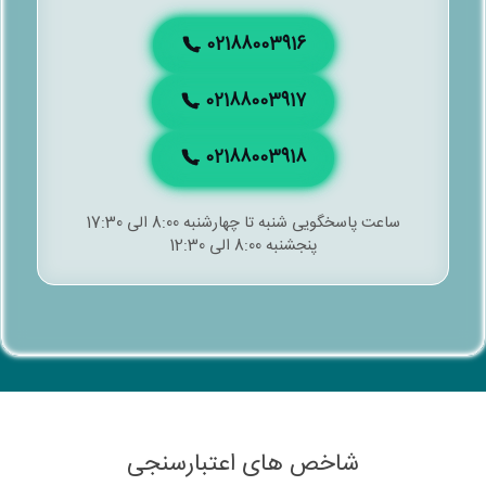
02188003916
02188003917
02188003918
ساعت پاسخگویی شنبه تا چهارشنبه 8:00 الی 17:30
پنجشنبه 8:00 الی 12:30
شاخص های اعتبارسنجی