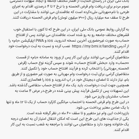
بانک ملی ایران در راستای حمایت از اقشار مختلف جامعه و ایجاد سهولت دسترسی
عموم مردم برای دریافت وام قرض الحسنه و با نرخ ۲ تا ۴ درصدی، اقدام به اجرای
طرحی با نام«مهربانی ملی»کرده است که علاقمندان می توانند با مشارکت در این
طرح تا سقف سه میلیارد ریال (300 میلیون تومان) وام قرض الحسنه دریافت کنند.
به گزارش روابط عمومی بانک ملی ایران، در این طرح که تا کنون با استقبال خوب
قشرهای مختلف جامعه رو به رو شده است، علاقمندان می توانند پس از افتتاح
حساب،به صورت غیرحضوری، آخرین نسخه اندروید، ios و PWA اپلیکیشن «بام» را
از آدرس https://my.bmi.ir/landing نصب کرده و نسبت به ثبت درخواست خود
اقدام کنند.
متقاضیان گرامی می توانند برای این کار پس از ورود به سامانه «بام» از قسمت
«حساب» وارد «بخش افتتاح حساب» شوند و سپس گزینه نوع حساب (قرض
الحسنه_مهربانی) را انتخاب کرده و فرآیند افتتاح حساب خود را تکمیل کنند.
متقاضیان گرامی برای ثبت درخواست وام مهربانی به صورت غیر حضوری و از طریق
بام، نیاز دارند تا امضای دیجیتال خود در اپ اندروید و ios را فعالسازی کنند.
همچنین جهت ثبت درخواست، باید یک ماه از افتتاح حساب متقاضی گذشته باشد.
این تسهیلات پس از تکمیل فرآیند پیش بینی شده در طرح،در عرض 4 ساعت به
حساب مشتریان واریز می شود.
در این طرح وام قرض الحسنه با احتساب میانگین کارکرد حساب از یک تا 12 ماه و تنها
با یک ضامن معتبر پرداخت می شود.
بازپرداخت این وام نیز متغییر و تا سقف 60 ماه در نظر گرفته شده است.
یکی از جذابیت های این طرح این است که امکان انتقال امتیاز آن به اعضای درجه
یک خانواده وجود دارد و متقاضیان می توانند با مراجعه به شعب نسبت به این کار
اقدام کنند.