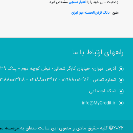
وضعیت مالی خود را با
اعتبار سنجی
مشخص کنید.
منبع :
بانک قرض‌الحسنه مهر ایران
راههای ارتباط با ما
آدرس: تهران- خیابان کارگر شمالی- نبش کوچه دوم - پلاک 1839
شماره تماس :
02188003916
-
02188003917
-
2188003918
شبکه اجتماعی
2022© کلیه حقوق مادی و معنوی این سایت متعلق به
موسسه مطا