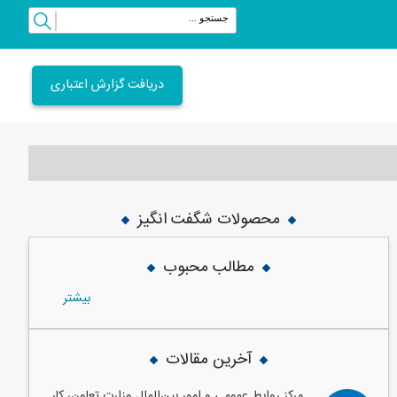
دریافت گزارش اعتباری
محصولات شگفت انگیز
vious
Next
مطالب محبوب
بيشتر
آخرین مقالات
مرکز روابط عمومی و امور بین‌الملل وزارت تعاون، کار