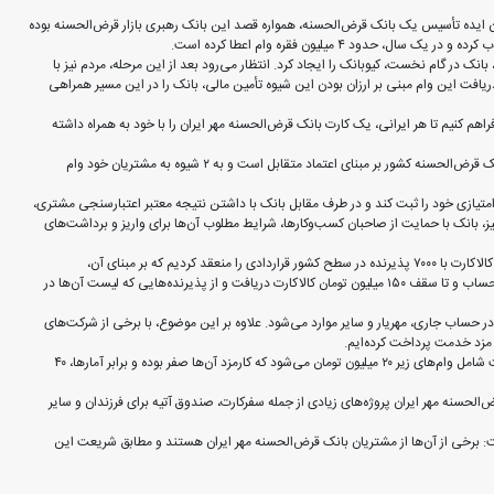
دن ایده تأسیس یک بانک قرض‌الحسنه، همواره قصد این بانک رهبری بازار قرض‌الحسنه بوده
نک در گام نخست، کیوبانک را ایجاد کرد. انتظار می‌رود بعد از این مرحله، مردم نیز با
ریافت این وام مبنی بر ارزان بودن این شیوه تأمین مالی، بانک را در این مسیر همراهی
فراهم کنیم تا هر ایرانی، یک کارت بانک قرض‌الحسنه مهر ایران را با خود به همراه داشته
معاون برنامه‌ریزی و تحول بانک قرض‌الحسنه مهر ایران ادامه داد: اقدامات بزرگترین بانک قرض‌الحسنه کشور بر مبنای اعتماد متقابل است و به ۲ شیوه به مشتریان خود وام
تیازی خود را ثبت کند و در طرف مقابل بانک با داشتن نتیجه معتبر اعتبارسنجی مشتری،
ز، بانک با حمایت از صاحبان کسب‌وکارها، شرایط مطلوب آن‌ها برای واریز و برداشت‌های
وی با اشاره به یکی از طرح‌های حمایتی بانک قرض‌الحسنه مهر ایران بیان کرد: در طرح کالاکارت با ۷۰۰۰ پذیرنده در سطح کشور قراردادی را منعقد کردیم که بر مبنای آن،
متقاضیانی که قصد خرید اقساطی کالا و خدمات را دارند می‌توانند بدون ایجاد معدل حساب و تا سقف ۱۵۰ میلیون تومان کالاکارت دریافت و از پذیرنده‌هایی که لیست آن‌ها در
در حساب جاری، مهریار و سایر موارد می‌شود. علاوه ‌بر این موضوع، با برخی از شرکت‌های
 مزد خدمت پرداخت کرده‌ایم.
معاون برنامه‌ریزی و تحول بانک قرض‌الحسنه مهر ایران در ادامه گفت: پروژه مزد خدمت شامل وام‌های زیر ۲۰ میلیون تومان می‌شود که کارمزد آن‌ها صفر بوده و برابر آمارها، ۴۰
سنه مهر ایران پروژه‌های زیادی از جمله سفرکارت، صندوق آتیه برای فرزندان و سایر
تسنن در کشور وجود دارد، گفت: برخی از آن‌ها از مشتریان بانک قرض‌الحسنه مهر ایران هستند و مطابق شریعت این