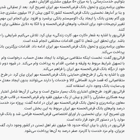
بتوانیم، خدمت‌رسانی را به میزان ۵۰ میلیون مشتری افزایش دهیم.
معاون برنامه‌ریزی و تحول بانک قرض‌الحسنه مهر ایران تصریح کرد: بعد از عملیاتی ش
و بنا بر آمارها، نخستین بانک قرض‌الحسنه کشور تا کنون بیش از ۱۷ میلیون مشتری جذب کرده و در یک سال، حدود ۴ میلیون فقره وام اعطا کرده است.
وی گام بعدی بانک را ایجاد یک اکوسیستم بانکی برشمرد و افزود: برای انجام این مهم، با
تغییر ترجیحات خود برای انتخاب وام‌های قرض‌الحسنه و با اتکا به دلایل منطقی برای د
کنند.
قرائی‌پور با اشاره به شعار «کارت مهر، کارت زندگی» بیان کرد: تلاش می‌کنیم شرایطی را 
باشد. برای تحقق این شعار، تا کنون اقدامات مختلفی انجام شده است.
پرداخت می‌کند.
قرائی‌پور گفت: نخست اینکه متقاضی می‌تواند با ایجاد معدل حساب، درخواست وام ام
با تسهیل شرایط مربوط به وثیقه و ضامن، اقدام به پرداخت وام می‌کند. در شیوه دوم نی
خود از درگاه بانک قرض‌الحسنه مهر ایران را فراهم می‌کند.
وب‌سایت بانک وجود دارد، استفاده کنند.
قرائی‌پور افزود: طرح‌های اعتباری بانک بسیار متنوع است و برخی از آن‌ها شامل اعتبار 
بیمه همکاری مشترکی را آغاز و بیش از یک میلیون فقره وام قرض‌الحسنه در قالب طرح
درصد وام‌های بانک قرض‌الحسنه مهر ایران مربوط به این بخش است.
وی تصریح کرد: برای نخستین بار اوراق اختصاصی قرض‌الحسنه طراحی شد و بانک قرض‌الح
موارد را در دستور کار خود قرار داده است.
قرائی‌پور در پایان با بیان اینکه حدود ۱۵ میلیون نفر اهل 
عزیزان، وام مزد خدمت با کارمزد صفر درصد به آن‌ها پرداخت می‌شود.