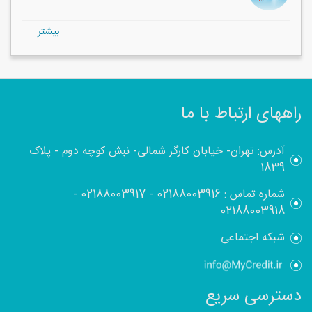
بيشتر
راههای ارتباط با ما
آدرس: تهران- خیابان کارگر شمالی- نبش کوچه دوم - پلاک
1839
شماره تماس :
02188003916
-
02188003917
-
02188003918
شبکه اجتماعی
دسترسی سریع