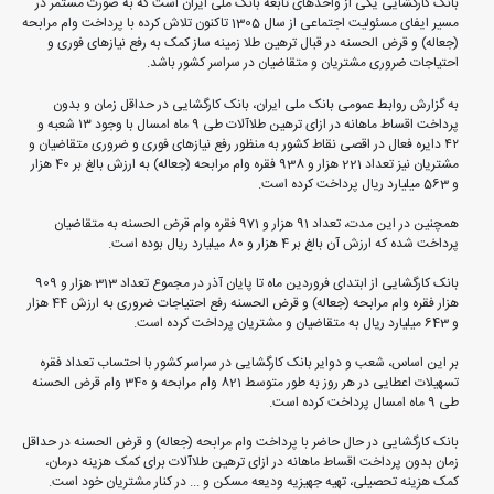
بانک کارگشایی یکی از واحدهای تابعه بانک ملی ایران است که به صورت مستمر در
مسیر ایفای مسئولیت اجتماعی از سال 1305 تاکنون تلاش کرده با پرداخت وام مرابحه
(جعاله) و قرض الحسنه در قبال ترهین طلا زمینه ساز کمک به رفع نیازهای فوری و
احتیاجات ضروری مشتریان و متقاضیان در سراسر کشور باشد.
به گزارش روابط عمومی بانک ملی ایران، بانک کارگشایی در حداقل زمان و بدون
پرداخت اقساط ماهانه در ازای ترهین طلاآلات طی 9 ماه امسال با وجود ۱۳ شعبه و
۴۲ دایره فعال در اقصی نقاط کشور به منظور رفع نیازهای فوری و ضروری متقاضیان و
مشتریان نیز تعداد 221 هزار و 938 فقره وام مرابحه (جعاله) به ارزش بالغ بر 40 هزار
و 563 میلیارد ریال پرداخت کرده است.
همچنین در این مدت، تعداد 91 هزار و 971 فقره وام قرض الحسنه به متقاضیان
پرداخت شده که ارزش آن بالغ بر 4 هزار و 80 میلیارد ریال بوده است.
بانک کارگشایی از ابتدای فروردین ماه تا پایان آذر در مجموع تعداد 313 هزار و 909
هزار فقره وام مرابحه (جعاله) و قرض الحسنه رفع احتیاجات ضروری به ارزش 44 هزار
و 643 میلیارد ریال به متقاضیان و مشتریان پرداخت کرده است.
بر این اساس، شعب و دوایر بانک کارگشایی در سراسر کشور با احتساب تعداد فقره
تسهیلات اعطایی در هر روز به طور متوسط 821 وام مرابحه و 340 وام قرض الحسنه
طی 9 ماه امسال پرداخت کرده است.
بانک کارگشایی در حال حاضر با پرداخت وام مرابحه (جعاله) و قرض الحسنه در حداقل
زمان بدون پرداخت اقساط ماهانه در ازای ترهین طلاآلات برای کمک هزینه درمان،
کمک هزینه تحصیلی، تهیه جهیزیه ودیعه مسکن و ... در کنار مشتریان خود است.