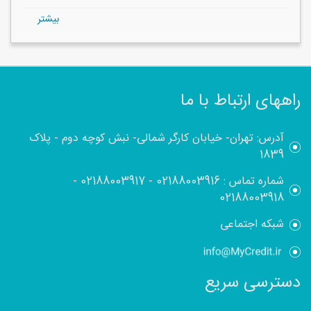
بيشتر
راههای ارتباط با ما
آدرس: تهران- خیابان کارگر شمالی- نبش کوچه دوم - پلاک
1839
شماره تماس :
02188003916
-
02188003917
-
02188003918
شبکه اجتماعی
دسترسی سریع