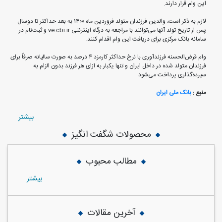
این وام قرار دارند.
لازم به ذکر است، والدین فرزندان متولد فروردین ماه ١٤٠٠ به بعد حداکثر تا دوسال
پس از تاریخ تولد آنها می‌توانند با مراجعه به درگاه اینترنتی ve.cbi.ir و ثبت‌نام در
سامانه بانک مرکزی برای دریافت این وام اقدام کنند.
وام قرض‌الحسنه فرزندآوری با نرخ حداکثر کارمزد ٤ درصد به صورت سالیانه صرفاً برای
فرزندان متولد شده در داخل ایران و تنها یکبار به ازای هر فرزند بدون الزام به
سپرده‌گذاری پرداخت می‌شود
منبع :
بانک ملی ایران
بيشتر
محصولات شگفت انگیز
مطالب محبوب
بيشتر
آخرین مقالات