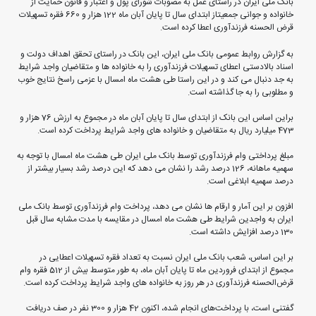
بانک ملی ایران در راستای عمل به مصوبات شورای پول و اعتبار و قانون حمایت از
خانواده و جوانی جمعیتاز ابتدای سال تا پایان آبان ماه 122 هزار و 660 فقره تسهیلات
قرض الحسنه فرزندآوری اعطا کرده است.
به گزارش روابط عمومی بانک ملی ایران، این بانک در راستای تحقق اهداف دولت و
اسناد بالادستی اعطای تسهیلات فرزندآوری را به خانواده ها و متقاضیان واجد شرایط
به جد دنبال می کند و در این راستا طی هشت ماه امسال با عزمی راسخ نتایج خوب
و مطلوبی را به جا گذاشته است.
براین اساس این بانک از ابتدای سال تا پایان آبان ماه در مجموع به ارزش 76 هزار و
473 میلیارد ریال به متقاضیان و خانواده های واجد شرایط پرداخت کرده است.
مبلغ پرداختی وام فرزندآوری توسط بانک ملی ایران طی هشت ماه امسال با توجه به
سهمیه ماهانه، 126 درصد رشد را نشان می دهد که این درصد رشد بسیار بیشتر از
درصد سهمیه ابلاغی است.
افزون بر این آمار و ارقام ها نشان می دهد، پرداخت وام فرزندآوری توسط بانک ملی
ایران به واجدین شرایط طی هشت ماه امسال در مقایسه با مدت مشابه سال قبل
130 درصد افزایش داشته است.
بر این اساس، شعب بانک ملی ایران نسبت به تعداد فقره تسهیلات اعطایی در
مجموع از ابتدای فروردین ماه تا پایان آبان ماه، به طور متوسط بیش از 512 فقره وام
قرض‌الحسنه فرزندآوری در هر روز به خانواده های واجد شرایط پرداخت کرده است.
گفتنی است، با پرداخت‌های انجام شده، اکنون 42 هزار و 300 نفر در صف دریافت