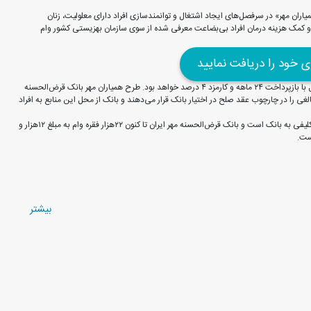
اران مهر» در سرفصل‌های ایجاد اشتغال و توانمندسازی افراد دارای معلولیت، زنان
و کمک هزینه درمان افراد بی‌بضاعت معرفی شده از سوی سازمان بهزیستی کشور وام
ری خود را دریافت نمایید
مجموع این تسهیلات تا سقف ۱۰۰۰ میلیارد ریال و سقف فردی هر وام نیز ۲۰۰ میلیون ریال با بازپرداخت ۲۴ ماهه و کارمزد ۴ درصد خواهد بود. طرح همیاران مهر بانک قرض‌الحسنه
 را در چارچوب عقد صلح در اختیار بانک قرار می‌دهند و بانک از محل این منابع به افراد
گفتنی است وام‌های پرداخت شده به افراد تحت پوشش بهزیستی، فارغ از تسهیلات تکلیفی به بانک است و بانک قرض‌الحسنه مهر ایران تا کنون ۲۲هزار فقره وام به مبلغ ۱۲هزار و
بيشتر