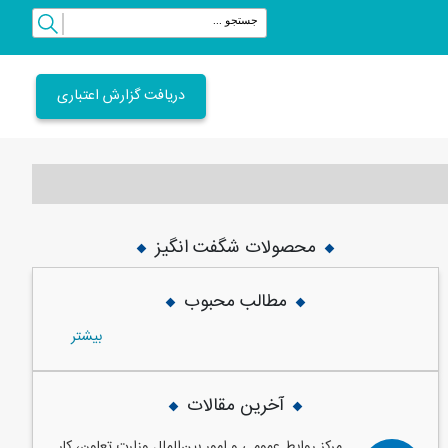
دریافت گزارش اعتباری
محصولات شگفت انگیز
vious
Next
مطالب محبوب
بيشتر
آخرین مقالات
مرکز روابط عمومی و امور بین‌الملل وزارت تعاون، کار