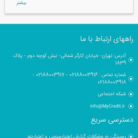
بيشتر
راههای ارتباط با ما
آدرس: تهران- خیابان کارگر شمالی- نبش کوچه دوم - پلاک
1839
شماره تماس :
02188003916
-
02188003917
-
02188003918
شبکه اجتماعی
دسترسی سریع
رسیدگی به مشکلات گزارش اعتبارسنجی و اعتباریتو