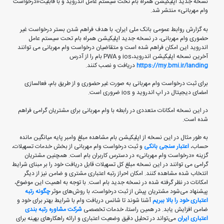
نسخه جدید اپلیکیشن همراه بام تحت سیستم عامل اندروید و با قابلیت«درخواست
وام مهربانی» منتشر شد.
به گزارش روابط عمومی بانک ملی ایران، با هدف فراهم شدن بستر درخواست غیر
حضوری وام مهربانی، در نسخه جدید اپلیکیشن همراه بام تحت سیستم عامل
اندروید این امکان فراهم شده است و متقاضیان درخواست وام مهربانی می توانند
آخرین نسخه اپلیکیشن اندروید،ios و PWA بام را از آدرس
https://my.bmi.ir/landing
دریافت و نصب کنند.
برای ثبت درخواست وام مهربانی به صورت غیر حضوری و از طریق بام، فعالسازی
امضای دیجیتال در اپ اندروید و ios ضروری است.
در این نسخه امکانات متعددی در رابطه با وام مهربانی برای مشتریان گرامی فراهم
شده است.
به طور مثال در این نسخه از اپلیکیشن بام مشاهده مبلغ وامبر پایه میانگین مانده
حساب،
اعتبار سنجی
بانکی
و ثبت درخواست وام مهربانی از بخش خدمات تسهیلات،
گزینه «درخواست وام مهربانی» در دسترس کاربران بام است. همچنین مشتریان
گرامی می توانند در این نسخه مبلغ کل تسهیلات قابل دریافت خود را بر مبنای شرایط
انتخاب شده مشاهده کنند. امکان احراز رتبه اعتباری مشتری و ضامن نیز از دیگر
امکانات در نظر گرفته شده در نسخه جدید بام است. با توجه به اهمیت این موضوع،
پیشنهاد می‌شود مشتریان پیش از ثبت درخواست، با روش‌های موثر ‌‌
چگونه رتبه
اعتباری خود را بالا ببریم‌‌
آشنا شوند تا شانس دریافت وام با شرایط بهتر برای خود و
ضامن افزایش یابد. در همین راستا، خدمات تخصصی ‌
شرکت مشاوره رتبه بندی
اعتباری ایران
می‌تواند در تحلیل دقیق وضعیت اعتباری و ارائه راهکارهای بهینه برای