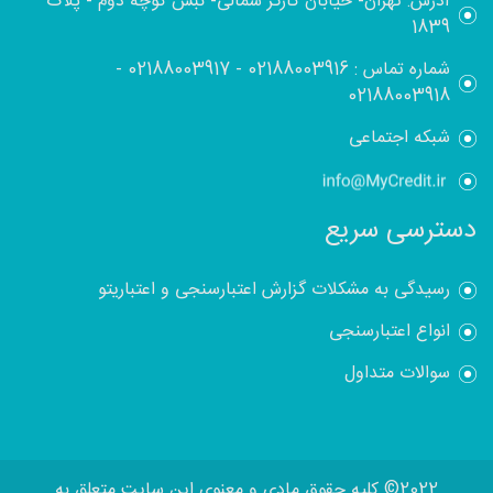
آدرس: تهران- خیابان کارگر شمالی- نبش کوچه دوم - پلاک
1839
شماره تماس :
02188003916
-
02188003917
-
02188003918
شبکه اجتماعی
دسترسی سریع
رسیدگی به مشکلات گزارش اعتبارسنجی و اعتباریتو
انواع اعتبارسنجی
سوالات متداول
2022© کلیه حقوق مادی و معنوی این سایت متعلق به