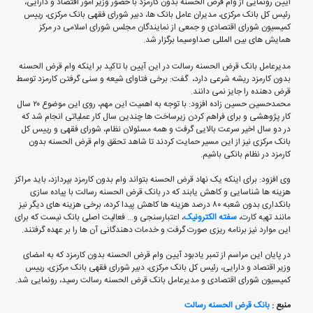
آیین رونمایی از وام قرض الحسنه بدون کارمزد با حضور وزیر امور اقتصاد و دارایی،
رئیس کل بانک مرکزی، مدیران عامل بانک ها، دبیر شورای فقهی بانک مرکزی، رییس
کمیسیون شورای اقتصادی و جمعی از نمایندگان مجلس شورای اسلامی در مرکز
همایش های بین المللی صداوسیما برگزار شد.
مدیرعامل بانک قرض الحسنه رسالت در این آیین با تاکید بر اینکه وام قرض الحسنه
بدون کارمزد ریشه شرعی دارد، گفت: برخی فتاوای شیعه و سنی گرفتن کارمزد توسط
قرض دهنده را جایز نمی دانند.
محمدحسین حسین زاده افزود: با توجه به اهمیت این مهم، روی این موضوع ۲۰ سال
کار پژوهشی و برای فراهم کردن زیرساخت ها چندین سال کار عملیاتی انجام شد که
در دو سال اخیر سرعت بالایی گرفت و همه مسئولان نظام، شورای فقهی و رییس کل
بانک مرکزی نیز از این مسیر حمایت کردند تا شاهد تحقق وام قرض الحسنه بدون
کارمزد در نظام بانکی باشیم.
وی افزود: برای اینکه یک نهاد قرض الحسنه بتواند وام بدون کارمزد بپردازد، باید مراکز
هزینه ها شناسایی و کاهش یابند که در بانک قرض الحسنه رسالت با پیاده سازی
بانکداری بدون شعبه ۸۰ درصد هزینه ها کاهش پیدا کرده، برخی هزینه های دیگر نیز
مانند تهیه کارت،
سفته الکترونیک
، اعتبارسنجی و... فعالیت اصلی بانک نیست که برای
این موارد نیز برنامه ریزی صورت گرفت و خدمات دهندگانی آن ها را بر عهده گرفتند.
در پایان این مراسم از تمبر یادبود آیین وام قرض الحسنه بدون کارمزد که به امضای
وزیر اقتصاد و دارایی، رئیس کل بانک مرکزی، دبیر شورای فقهی بانک مرکزی، رییس
کمیسیون شورای اقتصادی و مدیرعامل بانک قرض الحسنه رسالت رسید، رونمایی شد.
منبع :
بانک قرض الحسنه رسالت