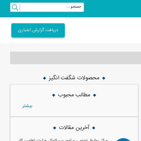
دریافت گزارش اعتباری
محصولات شگفت انگیز
vious
Next
مطالب محبوب
بيشتر
آخرین مقالات
مرکز روابط عمومی و امور بین‌الملل وزارت تعاون، کار