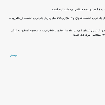
همچنین این بانک طی چهار ماه سال گذشته مبلغی به ارزش 77 هزار و 640 میلیارد ریال وام قرض الحسنه ازدواج و 13 هزار و 315 میلیارد ریال وام قرض الحسنه فرزندآوری به
ای ایرانی از ابتدای فروردین ماه سال جاری تا پایان تیرماه در مجموع اعتباری به ارزش
بيشتر