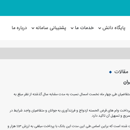
پایگاه دانش
خدمات ما
پشتیبانی سامانه
درباره ما
مقالات
ران
به متقاضیان طی چهار ماه نخست امسال نسبت به مدت مشابه سال گذشته از نظر مبلغ به
رداخت وام های قرض الحسنه ازدواج و فرزندآوری به جوانان و متقاضیان واجد شرایط در
یع و تسهیل آن تاکید دارد.
امسال نیز وام ازدواج در بانک ملی ایران از ابتدای سال تا پایان تیر ماه بی وقفه پرداخت شده است که براین اساس طی این مدت این بانک با پرداخت مبلغی به ارزش 113 هزار و