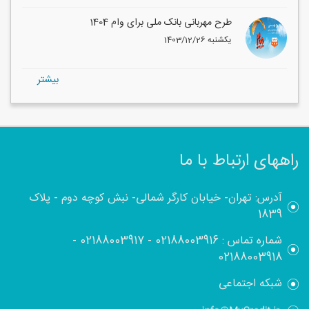
طرح مهربانی بانک ملی برای وام 1404
1403/12/26 یکشنبه
بيشتر
راههای ارتباط با ما
آدرس: تهران- خیابان کارگر شمالی- نبش کوچه دوم - پلاک
1839
شماره تماس :
02188003916
-
02188003917
-
02188003918
شبکه اجتماعی