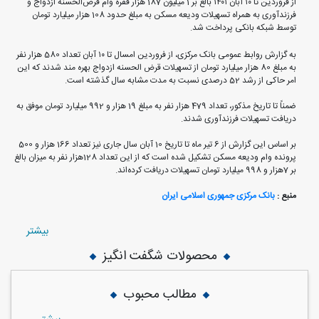
از فروردین تا ۱۰ آبان ۱۴۰۱ بالغ بر 1 میلیون 187 هزار فقره وام قرض‌الحسنه ازدواج و
فرزندآوری به همراه تسهیلات ودیعه مسکن به مبلغ حدود 108 هزار میلیارد تومان
توسط شبکه بانکی پرداخت شد.
به گزارش روابط عمومی بانک مرکزی، از فروردین امسال تا ۱۰ آبان تعداد 580 هزار نفر
به مبلغ 80 هزار میلیارد تومان از تسهیلات قرض الحسنه ازدواج بهره مند شدند که این
امر حاکی از رشد 52 درصدی نسبت به مدت مشابه سال گذشته است.
ضمناً تا تاریخ مذکور، تعداد 479 هزار نفر به مبلغ 19 هزار و 992 میلیارد تومان موفق به
دریافت تسهیلات فرزندآوری شدند.
بر اساس این گزارش از 6 تیر ماه تا تاریخ 10 آبان سال جاری نیز تعداد 166 هزار و 500
پرونده وام ودیعه مسکن تشکیل شده است که از این تعداد 128هزار نفر به میزان بالغ
بر 7هزار و 998 میلیارد تومان تسهیلات دریافت کرده‌اند.
منبع :
بانک مرکزی جمهوری اسلامی ایران
بيشتر
محصولات شگفت انگیز
مطالب محبوب