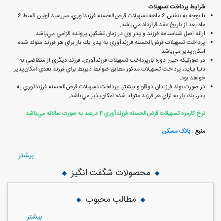
شرایط پرداخت تسهیلات
با توجه به تنفس 6 ماهه تسهيلات قرض‌الحسنه فرزندآوري، سررسيد اولين قسط 6
ماه بعد از تاريخ عقد قرارداد مي‌باشد.
ارائه اصل شناسنامه فرزند و پدر وي در زمان تشكيل پرونده الزامي مي‌باشد.
پرداخت تسهيلات قرض‌الحسنه فرزندآوري به پدر، يك بار براي هر فرزند متولد شده
امكان‌پذير مي‌باشد.
در صورتيكه حين دوره بازپرداخت تسهيلات فرزندآوري، فرزند ديگري از متقاضي به
دنيا بيايد، پرداخت تسهيلات مذكور مطابق ضوابط ذيربط براي فرزند بعدي امكان‌پذير
خواهد بود.
در صورت تولد فرزندان دوقلو و بيشتر، پرداخت تسهيلات قرض‌الحسنه فرزندآوري به
پدر، يك بار به ازاي هر فرزند متولد شده امكان‌پذير مي‌باشد.
نرخ كارمزد تسهيلات قرض‌الحسنه فرزندآوري 4 درصد به صورت سالانه مي‌باشد.
منبع :
بانک مسکن
بيشتر
محصولات شگفت انگیز
مطالب محبوب
بيشتر