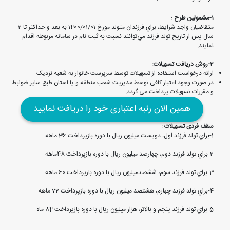
1-مشمولین طرح :
متقاضيان واجد شرايط، براي فرزندان متولد مورخ 1400/01/01 به بعد و حداكثر تا 2
سال پس از تاريخ تولد فرزند مي‌توانند نسبت به ثبت نام در سامانه مربوطه اقدام
نمايند.
2-روش دریافت تسهیلات:
ارائه درخواست استفاده از تسهیلات توسط سرپرست خانوار به شعبه نزدیک
در صورت وجود اعتبار کافی توسط مدیریت شعب منطقه و یا استان طبق سایر ضوابط
و مقررات تسهیلات پرداخت می گردد.
همین الان رتبه اعتباری خود را دریافت نمایید
سقف فردی تسهیلات :
1-براي تولد فرزند اول، دویست میلیون ریال با دوره بازپرداخت 36 ماهه
2-براي تولد فرزند دوم، چهارصد میلیون ریال با دوره بازپرداخت 48ماهه
3-براي تولد فرزند سوم، ششصدمیلیون ریال با دوره بازپرداخت 60 ماهه
4-براي تولد فرزند چهارم، هشتصد میلیون ریال با دوره بازپرداخت 72 ماهه
5-براي تولد فرزند پنجم و بالاتر، هزار میلیون ریال با دوره بازپرداخت 84 ماه