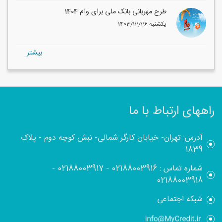
طرح مهربانی بانک ملی برای وام 1404
1403/12/26 یکشنبه
بيشتر
راههای ارتباط با ما
آدرس: تهران- خیابان کارگر شمالی- نبش کوچه دوم - پلاک
1839
شماره تماس :
02188003916
-
02188003917
-
02188003918
شبکه اجتماعی