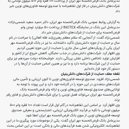
مدیرعامل بانک قرض‌الحسنه مهر ایران از پرداخت ۱۰۰ فقره وام ۵۰۰ میلیون تومانی به
شرکت‌های دانش‌بنیان در فاز اول تفاهم‌نامه با صندوق توسعه فناوری‌های نوین خبر
داد.
به گزارش روابط عمومی بانک قرض‌الحسنه مهر ایران، دکتر «سید سعید شمسی‌نژاد»
مدیرعامل این بانک در نمایشگاه INOTEX از پرداخت ۵۰ میلیارد تومان وام
قرض‌الحسنه برای حمایت از شرکت‌های دانش‌بنیان خبر داد.
شمسی‌نژاد گفت: از آنجایی که مقام معظم رهبری(مد ظله العالی) با صراحت در نام
سال بر حمایت از حوزه دانش‌بنیان تأکید داشته‌اند، ما نیز در بانک قرض‌الحسنه مهر
ایران یکی از رویکردهای اصلی سال جاری را حمایت از این حوزه تعیین کردیم.
وی اظهار کرد: شرکت‌های دانش‌بنیان در جذب نخبگان، کاهش خروج ارز از کشور و
افزایش تولید ناخالص داخلی نقش پررنگی دارند. خوشبختانه دولت سیزدهم نیز برای
حمایت از این شرکت‌ها برنامه دارد و ما نیز بر همین اساس حمایت از آن‌ها را در
دستور کار خود قرار داده‌ایم.
نقطه عطف حمایت از شرکت‌های دانش‌بنیان
شمسی‌نژاد افزود: صندوق توسعه فناوری‌های نوین تا کنون ارزیابی و تأمین مالی
شرکت‌‌های متعددی در این حوزه را در کارنامه خود دارد و این پیوند با توجه به
توانایی‌های صندوق توسعه فناوری‌های نوین و ارائه وام قرض‌الحسنه بانک
قرض‌الحسنه مهر ایران می‌تواند فصل نوینی را برای شرکت‌های دانش‌بنیان و فناور رقم
بزند.
وی اظهار کرد: بر اساس این تفاهم‌نامه در گام اول قرار است تعداد ۱۰۰ فقره وام ۵۰۰
میلیون تومانی با تکیه بر فرآیند الکترونیکی ارزیابی، اعتبارسنجی و معرفی صندوق
توسعه فناوری‌های نوین از سوی بانک قرض‌الحسنه مهر ایران اعطا شود.
مدیرعامل بانک قرض‌الحسنه مهر ایران گفت: یکی از موضوعات مورد پیگیری ما در این
تفاهم‌نامه، الکترونیکی شدن همه فرآیندهای مالی و بانکی است؛ بر این اساس بحث