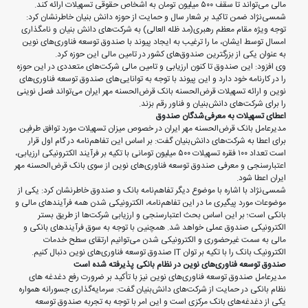
مالی می‌تواند تا سقف ۵۰۰ میلیون تومان به اشخاص حقوقی تسهیلات ارائه کند.
شمسی‌نژاد ضمن تاکید بر شعار سال و حمایت از حوزه دانش بنیان خاطرنشان کرد:
توجه ویژه مقام معظم رهبری(مد ظله العالی) به شرکت‌های دانش بنیان و نامگذاری
امسال توسط ایشان، ما را ترغیب به ایجاد پیوند با صندوق توسعه فناوری‌های نوین
به عنوان یکی از بزرگترین صندوق‌های کشور در تامین مالی این حوزه کرد.
وی افزود: این صندوق تا کنون ارزیابی و تامین مالی شرکت‌‌های متعددی در این حوزه
را در کارنامه خود دارد و این پیوند با توجه به توانایی‌های صندوق توسعه فناوری‌های
نوین و ارائه تسهیلات قرض‌الحسنه بانک قرض‌الحسنه مهر ایران می‌تواند فصل نوینی
را برای شرکت‌های دانش‌بنیان و فناور رقم بزند.
اعطای تسهیلات به معرفی‌شدگان صندوق
مدیرعامل بانک قرض‌الحسنه مهر ایران در خصوص میزان تسهیلات مورد توافق طرفین
برای اعطا به شرکت‌های دانش‌بنیان گفت: بر اساس این تفاهم‌نامه در گام اول قرار
است تعداد ۱۰۰ فقره تسهیلات ۵۰۰ میلیون تومانی با تکیه بر فرآیند الکترونیکی ارزیابی،
اعتبارسنجی و معرفی صندوق توسعه فناوری‌های نوین از سوی بانک قرض‌الحسنه مهر
ایران اعطا شود.
شمسی‌نژاد با اشاره با موضوع دیگر تفاهم‌نامه بانک و صندوق خاطرنشان کرد: یکی از
موضوعات مورد پیگیری ما در این تفاهم‌نامه، الکترونیکی شدن همه فرآیندهای مالی و
بانکی است؛ بر این اساس بحث اعتبارسنجی و ارزیابی شرکت‌ها از طریق بستر
الکترونیکی صندوق عملی خواهد شد. همچنین با توجه به سوق فرآیندهای بانکی و
مالی به سمت غیرحضوری و الکترونیکی شدن می‌توانیم ارتقای سطح خدمات
الکترونیک بانک را با تکیه بر توان IT صندوق توسعه فناوری‌های نوین دنبال کنیم.
صندوق توسعه فناوری‌های نوین در نظام بانکی پذیرفته شده است
مدیرعامل صندوق توسعه فناوری‌های نوین نیز با تأکید بر ضرورت رفع دغدغه های
نظام بانکی در حمایت از شرکت‌های دانش‌بنیان گفت: سرمایه‌گذاری جسورانه همواره
یکی از دغدغه‌های بانک مرکزی است و این امر با توجه به تجربه صندوق توسعه