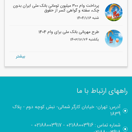
پرداخت وام ۳۰۰ میلیون تومانی بانک ملی ایران بدون
چک، سفته و گواهی کسر از حقوق
1404/1/16 شنبه
طرح مهربانی بانک ملی برای وام 1404
1403/12/26 یکشنبه
بيشتر
راههای ارتباط با ما
آدرس: تهران- خیابان کارگر شمالی- نبش کوچه دوم - پلاک
1839
شماره تماس :
02188003916
-
02188003917
-