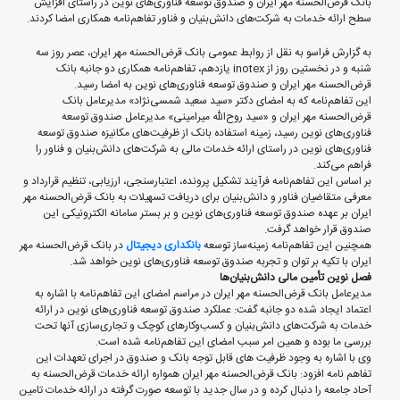
بانک قرض‌الحسنه مهر ایران و صندوق توسعه فناوری‌های نوین در راستای افزایش
سطح ارائه خدمات به شرکت‌های دانش‌بنیان و فناور تفاهم‌نامه همکاری امضا کردند.
به گزارش فراسو به نقل از روابط عمومی بانک قرض‌الحسنه مهر ایران، عصر روز سه
شنبه و در نخستین روز از inotex یازدهم، تفاهم‌نامه همکاری دو جانبه بانک
قرض‌الحسنه مهر ایران و صندوق توسعه فناوری‌های نوین به امضا رسید.
این تفاهم‌نامه که به امضای دکتر «سید سعید شمسی‌نژاد» مدیرعامل بانک
قرض‌الحسنه مهر ایران و «سید روح‌الله میرامینی» مدیرعامل صندوق توسعه
فناوری‌های نوین رسید، زمینه استفاده بانک از ظرفیت‌های مکانیزه صندوق توسعه
فناوری‌های نوین در راستای ارائه خدمات مالی به شرکت‌های دانش‌بنیان و فناور را
فراهم می‌کند.
بر اساس این تفاهم‌نامه فرآیند تشکیل پرونده، اعتبارسنجی، ارزیابی، تنظیم قرارداد و
معرفی متقاضیان فناور و دانش‌بنیان برای دریافت تسهیلات به بانک قرض‌الحسنه مهر
ایران بر عهده صندوق توسعه فناوری‌های نوین و بر بستر سامانه الکترونیکی این
صندوق قرار خواهد گرفت.
همچنین این تفاهم‌نامه زمینه‌ساز توسعه
بانکداری دیجیتال
در بانک قرض‌الحسنه مهر
ایران با تکیه بر توان و تجربه صندوق توسعه فناوری‌های نوین خواهد شد.
فصل نوین تأمین مالی دانش‌بنیان‌ها
مدیرعامل بانک قرض‌الحسنه مهر ایران در مراسم امضای این تفاهم‌نامه با اشاره به
اعتماد ایجاد شده دو جانبه گفت: عملکرد صندوق توسعه فناوری‌های نوین در ارائه
خدمات به شرکت‌های دانش‌بنیان و کسب‌و‌کارهای کوچک و تجاری‌سازی آنها تحت
بررسی ما بوده و همین امر سبب امضای این تفاهم‌نامه شده است.
وی با اشاره به وجود ظرفیت های قابل توجه بانک و صندوق در اجرای تعهدات این
تفاهم نامه افزود: بانک قرض‌الحسنه مهر ایران همواره ارائه خدمات قرض‌الحسنه به
آحاد جامعه را دنبال کرده و در سال جدید با توسعه صورت گرفته در ارائه خدمات تامین