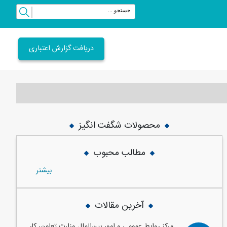
دریافت گزارش اعتباری
محصولات شگفت انگیز
vious
Next
مطالب محبوب
بيشتر
آخرین مقالات
مرکز روابط عمومی و امور بین‌الملل وزارت تعاون، کار