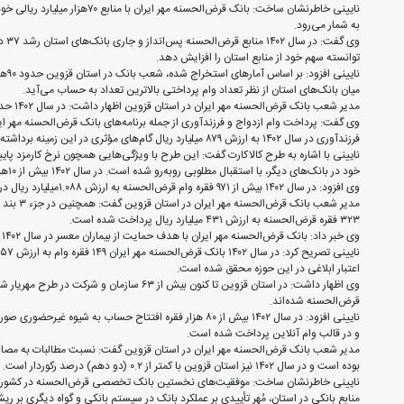
نایینی خاطرنشان ساخت: بانک قرض‌ا
به شمار می‌رود.
توانسته سهم خود از منابع استان را افزایش دهد.
میان بانک‌های استان از نظر تعداد وام پرداختی بالاترین تعداد به حساب می‌آید.
مدیر شعب بانک قرض‌الحسنه مهر ایران در استان قزوین اظهار داشت: در سال ۱۴۰۲ حدود ۲۵هزار فقره وام بدون ضامن به ارزش ۹۰۰۰ میلیارد ریال در استان پرداخت شده است.
فرزندآوری در سال ۱۴۰۲ به ارزش ۸۷۹ میلیارد ریال گام‌های مؤثری در این زمینه برداشته شده است.
نایینی با اشاره به طرح کالاکارت گفت: این طرح با ویژگی‌هایی همچون نرخ کارمزد پایین
خود در بانک‌های دیگر، با استقبال مطلوبی روبه‌رو شده است. در سال ۱۴۰۲ بیش از ۱۰هزار فقره وام کالاکارت به مبلغ ۵۸۵۰ میلیارد ریال به مشتریان پرداخت شده است.
وی افزود: در سال ۱۴۰۲ بیش از ۹۷۱ فقره وام قرض‌الحسنه به ارزش ۱.۰۸۸میلیارد ریال در شعب این بانک به معرفی‌شدگان سازمان‌های حمایتی پرداخت شده است.
۳۲۳ فقره قرض‌الحسنه به ارزش ۴۳۱ میلیارد ریال پرداخت شده است.
وی خبر داد: بانک قرض‌الحسنه مهر ایران با هدف حمایت از بیماران معسر در سال ۱۴۰۲ تعداد ۴۴ فقره وام به ارزش ۱۱ میلیارد ریال پرداخت کرده است.
اعتبار ابلاغی در این حوزه محقق شده است.
قرض‌الحسنه شده‌اند.
و در قالب وام آنلاین پرداخت شده است.
مدیر شعب بانک قرض‌الحسنه مهر ایران در استان قزوین گفت: نسبت مطالبات به مصار
بوده است و در سال ۱۴۰۲ نیز استان قزوین با کمتر از ۰.۲ (دو دهم) درصد رکوردار است.
منابع بانکی در استان، مُهر تأییدی بر عملکرد بانک در سیستم بانکی و گواه دیگری بر