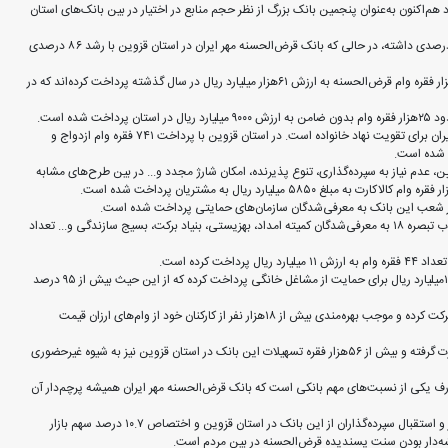
لحسنه مهر ایران با منابع ۷۰هزار میلیارد ریالی خود هم‌اکنون به‌عنوان پنجمین بانک بزرگ از نظر حجم منابع در اختیار در بین بانک‌های استان
وی گفت: در سال ۱۴۰۲ منابع قرض‌الحسنه پس‌انداز و جاری بانک‌های استان رشد ۳۷ درصدی داشته، در حالی که بانک قرض‌الحسنه مهر ایران در استان قزوین با رشد ۸۶ درصدی
نایینی افزود: بر اساس آمارهای استخراج شده، شعب بانک در استان قزوین حدود ۹۰هزار فقره وام قرض‌الحسنه به ارزش ۶۱هزار میلیارد ریال در سال گذشته پرداخت کرده‌اند که در
وی گفت: پرداخت وام ازدواج و فرزندآوری از جمله برنامه‌های بانک قرض‌الحسنه مهر ایران برای تقویت نهاد خانواده است. در استان قزوین با پرداخت ۷۴۱ فقره وام ازدواج و
، عدم نیاز به سپرده‌گذاری، تنوع پذیرنده، امکان شارژ مجدد و... در بین طرح‌های مشابه
مدیر شعب بانک قرض‌الحسنه مهر ایران در استان قزوین گفت: همچنین در جزء ۳ بند ب تبصره ۱۸ به معرفی‌شدگان کمیته امداد، بهزیستی، بنیاد برکت، بسیج سازندگی و... تعداد
نایینی تصریح کرد: در سال ۱۴۰۲ بانک قرض‌الحسنه مهر ایران ۱۴۹ فقره وام به ارزش ۱۵۷میلیارد ریال برای حمایت از مشاغل خانگی پرداخت کرده که از این حیث بیش از ۹۵ درصد
وی اظهار داشت: در استان قزوین تا کنون بیش از ۶۳ سازمان و شرکت در طرح مهریار شرکت کرده و موجب بهره‌مندی بیش از ۱۸هزار نفر از کارکنان خود از وام‌های ارزان قیمت
نایینی افزود: در سال ۱۴۰۲ بیش از ۸۰ هزار فقره افتتاح حساب به شیوه غیرحضوری صورت گرفته و بیش از ۵۶هزار فقره تسهیلات این بانک در استان قزوین نیز به شیوه غیرحضوری
ف یکی از نسبت‌های مهم بانکی است که بانک قرض‌الحسنه مهر ایران همیشه پرچم‌دار آن
نایینی خاطرنشان ساخت: موفقیت‌های نخستین بانک تخصصی قرض‌الحسنه در کشور و استقبال سپرده‌گذاران از این بانک در استان قزوین و اختصاص ۱۰.۷ درصد سهم بازار
 ریشه‌دار بودن سنت پسندیده قرض‌الحسنه در بین مردم است.