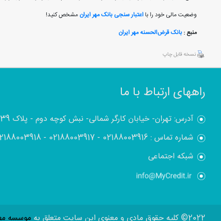
وضعیت مالی خود را با
اعتبار سنجی بانک مهر ایران
مشخص کنید!
منبع :
بانک قرض‌الحسنه مهر ایران
نسخه قابل چاپ
راههای ارتباط با ما
آدرس: تهران- خیابان کارگر شمالی- نبش کوچه دوم - پلاک 1839
شماره تماس :
02188003916
-
02188003917
-
2188003918
شبکه اجتماعی
2022© کلیه حقوق مادی و معنوی این سایت متعلق به
موسسه مطا