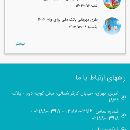
1404/1/16 شنبه
طرح مهربانی بانک ملی برای وام 1404
1403/12/26 یکشنبه
بيشتر
راههای ارتباط با ما
آدرس: تهران- خیابان کارگر شمالی- نبش کوچه دوم - پلاک
1839
شماره تماس :
02188003916
-
02188003917
-
02188003918
شبکه اجتماعی