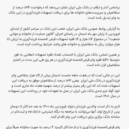
براساس آمار و ارقام در بانک ملی ایران نشان می‌دهد که درخواست 134 درصد از
متقاضیان و سرپرست‌های خانواده ها برای دریافت تسهیلات فرزندآوری در این بانک
به وام تبدیل شده است.
به گزارش روابط عمومی بانک ملی ایران، شعب این بانک در سراسر کشور از ابتدای
فروردین تا پایان مهر ماه امسال در راستای اجرای "قانون حمایت از خانواده و جوانی
جمعیت" در مجموع 114 هزار و 14 فقره تسهیلات قرض الحسنه فرزندآوری به ارزش 71
هزار میلیارد ریال به متقاضیان و خانواده های واجد شرایط پرداخت کرده است.
بر همین اساس، بانک ملی ایران با احتساب تعداد فقره تسهیلات اعطایی به طور
متوسط 542 فقره وام قرض‌الحسنه فرزندآوری در هر روز طی این مدت در اختیار
متقاضیان قرار داده است.
این در حالی است که در هفت ماهه نخست امسال بیش از 114 هزار متقاضی وام
فرزندآوری در بانک ملی ایران یعنی 134 درصد از متقاضیان موفق به دریافت این
تسهیلات شده اند که این رقم بسیار بیشتر از درصد سهمیه هفت ماه جاری است و
خود گواه عزم جدی بانک ملی ایران در عمل به تعهدات خود در پرداخت این تسهیلات
در سال ۱۴۰2 است.
لازم به ذکر است، والدین فرزندان متولد فروردین ماه ١٤٠٠ به بعد حداکثر تا دوسال
پس از تاریخ تولد آنها می‌توانند با مراجعه به درگاه اینترنتی ve.cbi.ir و ثبت‌نام در
سامانه بانک مرکزی برای دریافت این وام اقدام کنند.
وام قرض‌الحسنه فرزندآوری با نرخ حداکثر کارمزد ٤ درصد به صورت سالیانه صرفاً برای