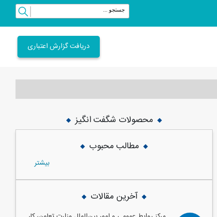
دریافت گزارش اعتباری
محصولات شگفت انگیز
vious
Next
مطالب محبوب
بيشتر
آخرین مقالات
مرکز روابط عمومی و امور بین‌الملل وزارت تعاون، کار