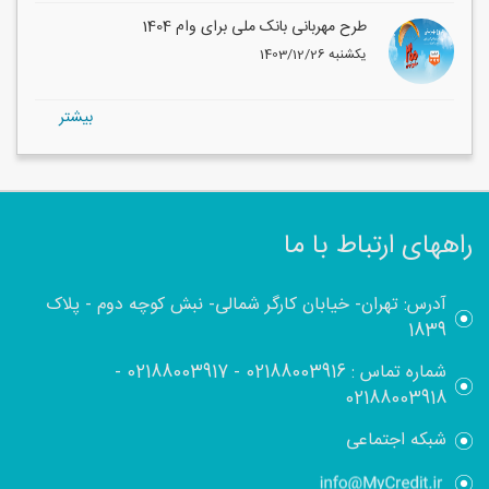
طرح مهربانی بانک ملی برای وام 1404
1403/12/26 یکشنبه
بيشتر
راههای ارتباط با ما
آدرس: تهران- خیابان کارگر شمالی- نبش کوچه دوم - پلاک
1839
شماره تماس :
02188003916
-
02188003917
-
02188003918
شبکه اجتماعی