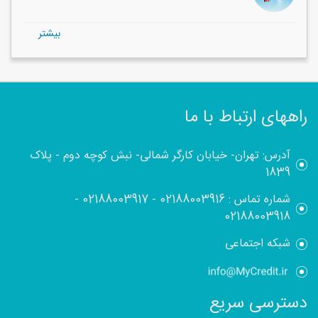
بيشتر
راههای ارتباط با ما
آدرس: تهران- خیابان کارگر شمالی- نبش کوچه دوم - پلاک
1839
شماره تماس :
02188003916
-
02188003917
-
02188003918
شبکه اجتماعی
دسترسی سریع