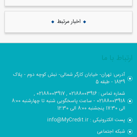
اخبار مرتبط
ارتباط با ما
آدرس: تهران- خیابان کارگر شمالی- نبش کوچه دوم - پلاک
1839 - طبقه 5
شماره تماس : 02188003916 , 02188003917 ,
02188003918 - ساعت پاسخگویی شنبه تا چهارشنبه 8:00
الی 17:30 پنجشنبه 8:00 الی 12:30
پست الکترونیکی : info@MyCredit.ir
شبکه اجتماعی