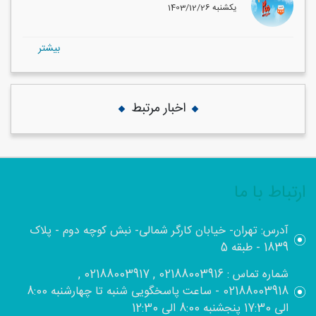
1403/12/26 یکشنبه
بيشتر
اخبار مرتبط
ارتباط با ما
آدرس: تهران- خیابان کارگر شمالی- نبش کوچه دوم - پلاک
1839 - طبقه 5
شماره تماس : 02188003916 , 02188003917 ,
02188003918 - ساعت پاسخگویی شنبه تا چهارشنبه 8:00
الی 17:30 پنجشنبه 8:00 الی 12:30