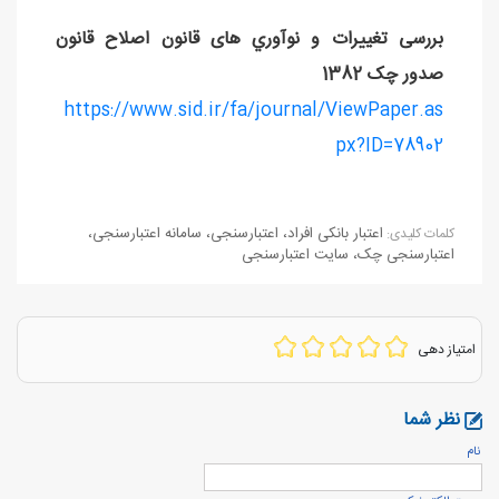
بررسی تغييرات و نوآوري های قانون اصلاح قانون
صدور چک 1382
https://www.sid.ir/fa/journal/ViewPaper.as
px?ID=78902
اعتبار بانکی افراد
،
اعتبارسنجی
،
سامانه اعتبارسنجی
،
كلمات كليدی:
اعتبارسنجی چک
،
سایت اعتبارسنجی
امتیاز دهی
نظر شما
نام