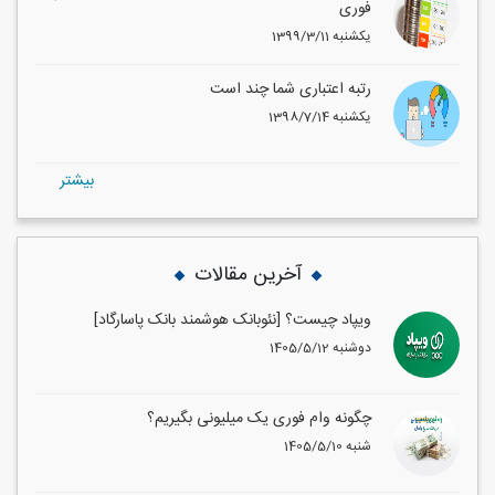
فوری
1399/3/11 یکشنبه
رتبه اعتباری شما چند است
1398/7/14 یکشنبه
بيشتر
آخرین مقالات
ویپاد چیست؟ [نئوبانک هوشمند بانک پاسارگاد]
1405/5/12 دوشنبه
چگونه وام فوری یک میلیونی بگیریم؟
1405/5/10 شنبه