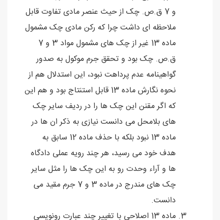
و 7 ق.ص. چک از حیث عنصر مادی تفاوت قابل
ملاحظه ای داشت چرا که رکن مادی چک مشمول
ماده 13 غیر از چک های مشمول مواد 3 و 7
ق.ص. چک بود و تحقق جرم موکول به صدور
گواهینامه عدم پرداهت نبود، این استدلال هم از
نحوه نگارش ماده 13 قابل استنتاج بود و هم این
که اگر مقنن این چک ها را در ردیف سایر چک
های بلامحل می دانست نیازی به ذکر ان ها در
ماده 13 نبود بلکه با حذف ماده 12 سابق به
هدف خود می رسید، هر چند رویه عملی دادگاه
ها و آراء وحدت رو به این چک ها را مثل سایر
چک های مندرج در ماده 3 و 7 جرم مقید می
دانست.
ماده 13 اصلاحی با تغییر چند عبارت رونویسی