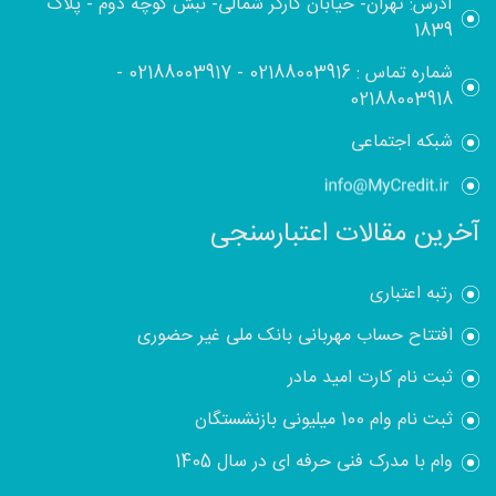
آدرس: تهران- خیابان کارگر شمالی- نبش کوچه دوم - پلاک
1839
شماره تماس :
02188003916
-
02188003917
-
02188003918
شبکه اجتماعی
آخرین مقالات اعتبارسنجی
رتبه اعتباری
افتتاح حساب مهربانی بانک ملی غیر حضوری
ثبت نام کارت امید مادر
ثبت نام وام 100 میلیونی بازنشستگان
وام با مدرک فنی حرفه ای در سال 1405