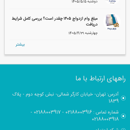
1405/5/5 دوشنبه
مبلغ وام ازدواج ۱۴۰۵ چقدر است؟ بررسی کامل شرایط
دریافت
1405/4/31 چهارشنبه
بيشتر
راههای ارتباط با ما
آدرس: تهران- خیابان کارگر شمالی- نبش کوچه دوم - پلاک
1839
شماره تماس :
02188003916
-
02188003917
-
02188003918