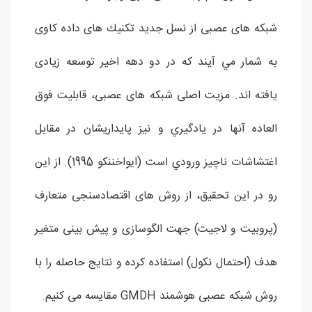
شبكه های عصبی از نسل جديد تكنيك های داده كاوی
به شمار مي آيند كه در دو دهه اخير توسعه زيادی
يافته اند. مزيت اصلی شبكه های عصبی، قابليت فوق
العاده آنها در يادگيري و نيز پايداريشان در مقابل
اغتشاشات ناچيز ورودي است (ایواخننکو 1995). از این
رو در این تحقیق، از روش های اقتصادسنجی متعارف
(پروبیت و لاجیت) جهت الگوسازی و پیش بینی متغیر
هدف (احتمال نکول) استفاده کرده و نتایج حاصله را با
روش شبکه عصبی هوشمند GMDH مقایسه می کنیم.