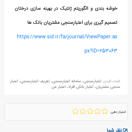
خوشه بندی و الگوریتم ژنتیک در بهینه سازی درختان
تصمیم گیری برای اعتبارسنجی مشتریان بانک ها
https://www.sid.ir/fa/journal/ViewPaper.as
px?ID=253063
اعتبارسنجی
،
سامانه اعتبارسنجی
،
تعریف اعتبارسنجی
،
اعتبار
كلمات كليدی:
سنجی مشتریان
،
اعتبار بانکی افراد
،
اعتبار من
امتیاز دهی
نظر شما