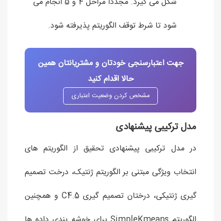
شکل می گیرد. مجددا مراحل 4 و 5 انجام می
شود تا شرط توقف الگوریتم پذیرفته شود.
جهت اعتبارسنجی خودتان و مشتریانتان همین
حالا اقدام کنید
مشخص کردن وضعیت اعتباری
مدل ترکیبی پیشنهادی
در مدل ترکیبی پیشنهادی تحقیق از الگوریتم های
انتخاب ویژگی مبتنی بر الگوریتم ژنتیک، درخت تصمیم
گیری ژنتیکی، درختان تصمیم گیری C4.5 و همچنین
الگوریتم SimpleKmeans برای خوشه بندی داده ها