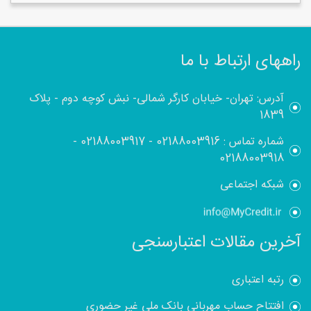
راههای ارتباط با ما
آدرس: تهران- خیابان کارگر شمالی- نبش کوچه دوم - پلاک
1839
شماره تماس :
02188003916
-
02188003917
-
02188003918
شبکه اجتماعی
آخرین مقالات اعتبارسنجی
رتبه اعتباری
افتتاح حساب مهربانی بانک ملی غیر حضوری