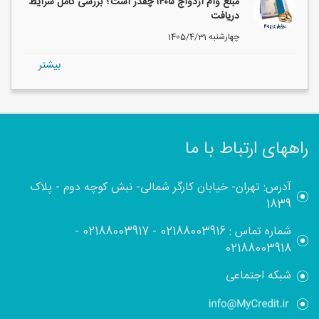
مبلغ وام ازدواج ۱۴۰۵ چقدر است؟ بررسی کامل شرایط
دریافت
1405/4/31 چهارشنبه
بيشتر
راههای ارتباط با ما
آدرس: تهران- خیابان کارگر شمالی- نبش کوچه دوم - پلاک
1839
شماره تماس :
02188003916
-
02188003917
-
02188003918
شبکه اجتماعی