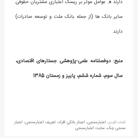
دارند
ه.
عوامل موثر بر ریسک اعتباری مشتریان حقوقی
سایر بانک ها (از جمله بانک ملت و توسعه صادرات)
دارند.
منبع: دوفصلنامه علمی-پژوهشی جستارهای اقتصادی،
سال سوم، شماره ششم، پاییز و زمستان 1385
اعتبارسنجی
،
اعبتار بانکی افراد
،
تعریف اعتبارسنجی
،
اعتبار
كلمات كليدی:
سنجی چک
،
سایت اعتبارسنجی