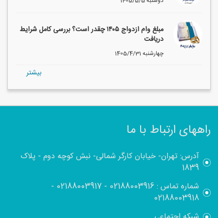
1405/5/5 دوشنبه
مبلغ وام ازدواج ۱۴۰۵ چقدر است؟ بررسی کامل شرایط
دریافت
1405/4/31 چهارشنبه
بيشتر
راههای ارتباط با ما
آدرس: تهران- خیابان کارگر شمالی- نبش کوچه دوم - پلاک
1839
شماره تماس :
02188003916
-
02188003917
-
02188003918
شبکه اجتماعی