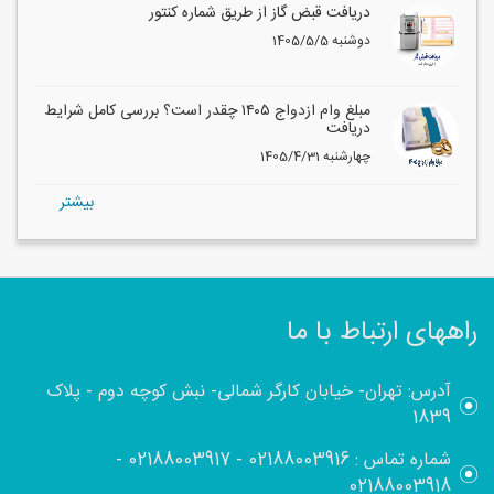
دریافت قبض گاز از طریق شماره کنتور
1405/5/5 دوشنبه
مبلغ وام ازدواج ۱۴۰۵ چقدر است؟ بررسی کامل شرایط
دریافت
1405/4/31 چهارشنبه
بيشتر
راههای ارتباط با ما
آدرس: تهران- خیابان کارگر شمالی- نبش کوچه دوم - پلاک
1839
شماره تماس :
02188003916
-
02188003917
-
02188003918