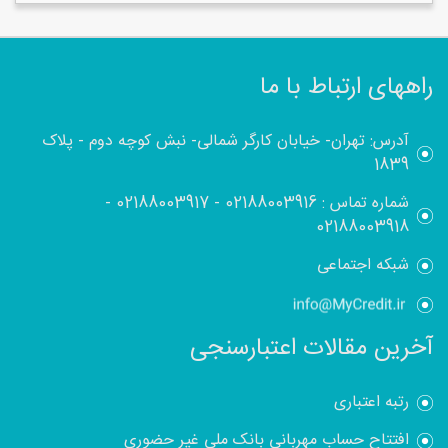
راههای ارتباط با ما
آدرس: تهران- خیابان کارگر شمالی- نبش کوچه دوم - پلاک
1839
شماره تماس :
02188003916
-
02188003917
-
02188003918
شبکه اجتماعی
آخرین مقالات اعتبارسنجی
رتبه اعتباری
افتتاح حساب مهربانی بانک ملی غیر حضوری