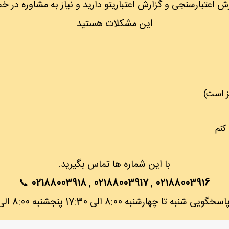
 اعتبارسنجی و گزارش اعتباریتو دارید و نیاز به مشاوره در
این مشکلات هستید
کنم
با این شماره ها تماس بگیرید.
📞
02188003918
,
02188003917
,
02188003916
شنبه تا چهارشنبه 8:00 الی 17:30 پنجشنبه 8:00 الی 12:30