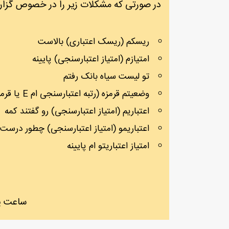
در صورتی که مشکلات زیر را در خصوص گزارش
ریسکم (ریسک اعتباری) بالاست
امتیازم (امتیاز اعتبارسنجی) پایینه
تو لیست سیاه بانک رفتم
وضعیتم قرمزه (رتبه اعتبارسنجی ام E یا قرمز است)
اعتباریم (امتیاز اعتبارسنجی) رو گفتند کمه
اعتباریمو (امتیاز اعتبارسنجی) چطور درست 
امتیاز اعتباریتو ام پایینه
ساعت پاسخگویی 