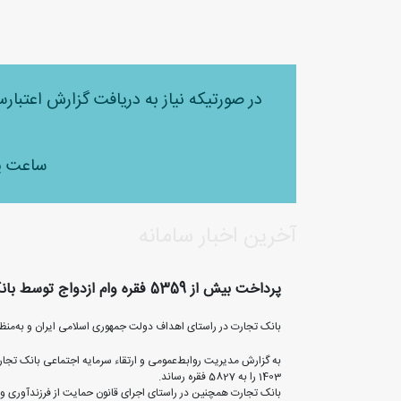
در صورتیکه نیاز به دریافت گزارش اعتبار
ساعت پاسخگویی 
آخرین اخبار سامانه
پرداخت بیش از 5359 فقره وام ازدواج توسط بانک تجارت
بانک تجارت در راستای اهداف دولت جمهوری اسلامی ایران و به‌منظور تسهیل امر مقدس ازدواج در اردیبهشت ماه سال 1403 تعداد 9
1403 را به 5827 فقره رساند.