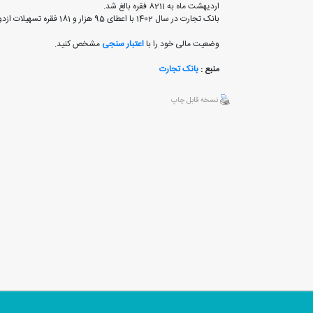
اردیهشت ماه به 8211 فقره بالغ شد.
بانک تجارت در سال 1402 با اعطای 95 هزار و 181 فقره تسهیلات ازدواج و 89 هزار و 534 فقره تسهیلات فرزندآوری از جوانان ایرانی حمایت کرد.
وضعیت مالی خود را با
اعتبار سنجی
مشخص کنید.
منبع :
بانک تجارت
نسخه قابل چاپ