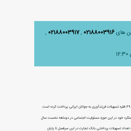
لفن های
02188003916
,
02188003917
,
ن ماه از سال 1403 تعداد 5359 فقره تسهیلات ازدواج پرداخت کرد و آمار عملکرد خود در این حوزه مسئولیت اجتماعی در دوماهه نخست سال
هشت ماه امسال، تعداد 6981 فقره تسهیلات پرداخت کرد و به این ترتیب تعداد تسهیلات پرداختی بانک تجارت در این سرفصل تا پایان