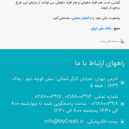
گفتنی است هم افراد حقیقی و هم افراد حقوقی می توانند از مزایای این طرح
برخوردار شوند.
وضعیت مالی خود را با
اعتبار سنجی
مشخص کنید.
منبع :
بانک ملی ایران
نسخه قابل چاپ
راههای ارتباط با ما
آدرس: تهران- خیابان کارگر شمالی- نبش کوچه دوم - پلاک
1839 - طبقه 5
شماره تماس : 02188003916 , 02188003917 ,
02188003918 - ساعت پاسخگویی شنبه تا چهارشنبه 8:00
الی 17:30 پنجشنبه 8:00 الی 12:30
پست الکترونیکی : info@MyCredit.ir