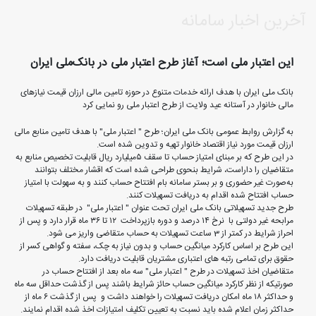
آخرین اخبار سامانه
این اعتبار ملی است؛ آغاز طرح اعتبار ملی در بانک‌ملی ایران
بانک ملی ایران با هدف ارائه خدمات متنوع در حوزه تامین مالی ارزان قیمت نیازهای
مالی خانوار در آستانه عید ولایت از طرح اعتبار ملی رو نمایی کرد
به گزارش روابط عمومی بانک ملی ایران؛ طرح " اعتبار ملی" با هدف تامین منابع مالی
ارزان قیمت مورد نیاز اقتصاد خانوار تهیه و تدوین شده است.
در این طرح که بر مبنای امتیاز حساب تا سقف ۵میلیارد ریال قابلیت تخصیص منابع به
متقاضیان را داراست، شرایط بنحوی طراحی شده است که اقشار مختلف بتوانند
به‌صورت غیر حضوری و بر بستر سامانه بام افتتاح حساب کنند و به سهولت با امتیاز
حساب افتتاح شده اقدام به دریافت تسهیلات کنند.
طرح جدید تسهیلاتی بانک ملی ایران تحت عنوان " اعتبار ملی" در طبقه تسهیلات
مرابحه غیر دولتی با نرخ ۱۴ درصد و دوره بازپرداخت ۱۲ تا ۳۶ ماه قرار دارد و پس از
احراز شرایط در کمتر از 3 ساعت تسهیلات به حساب متقاضی واریز می شود.
این طرح بر اساس کارکرد میانگین حساب و بدون نیاز به چک، سفته و گواهی کسر از
حقوق برای تمامی رتبه های اعتباری مشتریان قابلیت دریافت دارد.
متقاضیان اخذ تسهیلات در طرح " اعتبار ملی" سه ماه بعد از افتتاح حساب در
صورتیکه از نظر کارکرد میانگین حساب حائز شرایط باشند پس از گذشت حداقل سه ماه
و حداکثر ۱۸ ماه امکان دریافت تسهیلات را خواهند داشت و پس از گذشت ۶ ماه از
حداکثر زمان اعلام شده باید نسبت به تعیین تکلیف امتیازات اخذ شده اقدام نمایند.