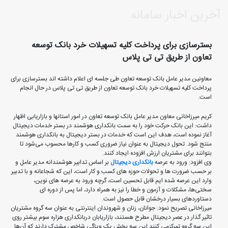
آخرین اخبار سامانه
بسترسازی برای پرداخت کلیه تسهیلات خرد بانک توسعه
تعاون از طریق تی تی پلاس
معاونین مدیر عامل بانک توسعه تعاون طی جلسه ای اعلام داشته اند بسترسازی برای
پرداخت کلیه تسهیلات خرد بانک توسعه تعاون از طریق تی تی پلاس در حال انجام
است.
کریم میرزاخانی معاون مدیر عامل بانک توسعه تعاون در امور استانها و بازاریابی اظهار
داشت: این بانک حرکت خود را به سمت بانکداری هوشمند در بستر خدمات دیجیتال
آغاز نموده است، هدف این است که خدمات در بستر دیجیتال به بانکداری هوشمند
منتج شود. تحول دیجیتال به عنوان نیاز ضروری کسب و کارها محسوب می‌شود تا
بتوانند برای مشتریان ارزش افزوده ایجاد کنند.
وی افزود: ورود به عرصه
بانکداری دیجیتال
بر اساس تدابیر هوشمندانه مدیر عامل و
بر حسب ضرورت ها و تحولات حوزه های کسب و کار است، این که شجاعانه و با تدبیر
وارد این عرصه شده ایم قابل تحسین است، گرچه ورود به عرصه های نوین،
سختی‌ها، مشکلات و آزمون و خطا را نیز به همراه دارد، اما پس از دوره ای
دستاوردهای بسیار درخشان قابل حصول است.
میرزاخانی تصریح نمود: جوانان، زنان و شهروندان اینترنتی به عنوان سه گروه‌ مشتریان
تاثیر گذار در عصر دیجیتال مطرح هستند، بازاریابان دربانکداری هزاره سوم بیشتر روی
این سه گروه تمرکزمی کنند این سه بخش یک ویژگی شاخص مشترک دارند که آن‌ها