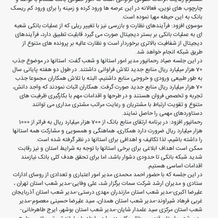
چارچوب های نوین، فعالانه در این عرصه ها ورود کرده و زمینه را برای ورود کم ریسک
بانک به این حیطه مهیا نموده است.
موسوی افزود: فرآیندهای نظارت و بازرسی نیز با تغییر ریلی که از عملیات بانکی شعبه
ای به عملیات بانکی بر بستر دیجیتال صورت می گیرد قابلیت تطبیق دارد، فرآیندهای
دیجیتال از شفافیت بالاتری برخوردار است و نظارت عالیه بر پرونده های متنوع از
طریق شبکه انجام خواهد شد.
در این جلسه صیاد رحمانپور مدیر امور استانها و شعب گفت: استانها در موضوع جذب
70 هزار میلیارد ریال منابع جدید تلاش فراوانی داشتند. در طول دو هفته پایانی سال
به طور طبیعی ورودی و خروجی منابع داشتیم، البته با تلاش همکاران مجموعا جذب
70 هزار میلیارد ریال منابع جدید صورت گرفت. همکاران اثبات نمودند که واجد دانش،
تجربه و تخصص فروان هستند و در طرحها و اقدامات مهم با بکارگیری ظرفیت های
متنوع و تقویت ارتباط با مشتریان و رعایت مراتب مشتری مداری می توانند
دستاوردهای مهمی را حاصل نمایند.
رحمانپور افزود: در برنامه ارتقای منابع بانک از 700 هزار میلیارد ریال به فراتر از 1000
هزار میلیارد ریال ضرورت دارد همکاری، هماهنگی و همسویی و مشارکت همه استانها
را داشته باشیم، لذا تکالیف و اهدافی برای استانها در نظر گرفته شده است.
ممکن است اهداف ابلاغی برای برخی استانها با توجه به شرایط استان و نیز رقابت
شدید شبکه بانکی تا حدودی دشوار باشد، اما برای تحقق هدف کلی بانک نیازمند
اقدامات اساسی هستیم.
در این جلسه که با حضور احمد محمدی مدیر امور اعتباری و تعدادی از روسای ادارات
ستادی و مدیران ارشد شرکت سمات برگزار شد، علی وفایی-مدیر شعب استان تهران ،
علیرضا اکبری-مدیر شعب استان مازندران مهدی درستی-مدیر شعب استان آذربایجان
غربی فرهاد شیراوند-مدیر شعب استان همدان، سید علیرضا حسینی معصوم-مدیر
شعب استان مرکزی سید علمدار شایان-مدیر شعب استان بوشهر، ایرج طاهرخانی-