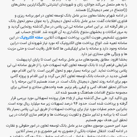
را به هم‌ متصل می‌کند.جوانان، زنان و شهروندان اینترنتی تاثیرگذارترین بخش‌های
((اجتماع در عصر دیجیتال)) هستند.
در ادامه شهرام بخشا معاون مدیر عامل بانک توسعه تعاون در امور برنامه ریزی و
فناوری اطلاعات گفت: مدیر عامل بانک، تحول دیجیتال را به عنوان محور تحول بانک
در نظر گرفته اند. بر این اساس سامانه تی تی پلاس در سال گذشته رونمایی گردید و
به مرور امکانات و بخشهای متنوع بانکداری به آن افزوده شد. افتتاح حساب غیر
حضوری، تشخیص هویت آنلاین، پرداخت تسهیلات آنلاین،
سفته الکترونیک
در این
سامانه تعبیه شد، انواع پرداخت های الکترونیک که مورد نیاز شهروندان است دراین
سامانه وجود دارد و سامانه با سایر اپلیکیشن ها کاملا قابل رقایت است و حتی مزیت
ها و ویژگی های ممتازی نیز دارد.
بخشا افزود: مطابق رهنمودهای مدیر عامل برنامه این است تا پایان اردیبهشت
شرایطی فراهم گردد تا بانک توسعه تعاون کلیه تسهیلات خرد را از طریق سامانه تی تی
پلاس پرداخت نماید. این برنامه بسیار مهم و تحول آفرین است. با این اقدام مهم
فصلی جدید در خدمات بانک توسعه تعاون آغاز می گردد و این اقدام و پروژه گامی
مهم برای ادامه روند تحول دیجیتال بانک است. در صدد هستیم تا این مرحله را با
حداکثر تحقق اهداف کمی و کیفی رقم بزنیم. همه واحدهای ستادی و استانی برای
مجموعه متنوع اقدامات هماهنگ و همسو شده اند.
وی تاکید کرد: طی سال گذشته بیش از 215 هزار پرونده تسهیلاتی مورد بررسی قرار
گرفته و پرداخت شده است. حدود 94 درصد تسهیلات زیر سه میلیارد ریال بوده است.
بنابراین حجم عملیات مورد نیاز برای پرداخت تسهیلات از طریق تی تی پلاس بسیار بالا
است که با برنامه و تدابیر متنوع و تقویت زیرساخت ها و فراهم سازی الزامات در پی
تحقق این هدف مهم هستیم.
سید امیر حسین موسوی معاون مدیر عامل بانک توسعه تعاون در امور حقوقی و نظارت
در ادامه گفت: انتقال عملیات بانکی از حضوری به غیر حضوری و در بستر آنلاین
مستلزم رعایت الزامات حقوقی فراوانی است که امور حقوقی بانک همگام با قواعد و