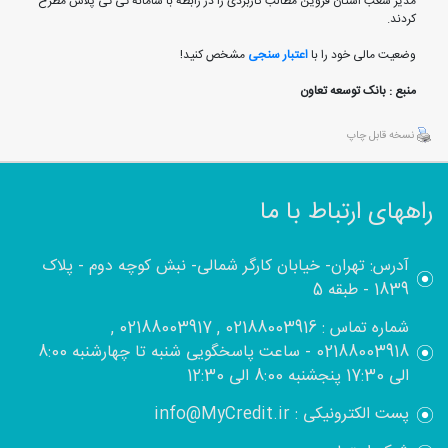
مدیر شعب استان قزوین مطالب کاربردی را در رابطه با سامانه تی تی پلاس مطرح
کردند.
وضعیت مالی خود را با
اعتبار سنجی
مشخص کنید!
منبع : بانک توسعه تعاون
نسخه قابل چاپ
راههای ارتباط با ما
آدرس: تهران- خیابان کارگر شمالی- نبش کوچه دوم - پلاک
1839 - طبقه 5
شماره تماس : 02188003916 , 02188003917 ,
02188003918 - ساعت پاسخگویی شنبه تا چهارشنبه 8:00
الی 17:30 پنجشنبه 8:00 الی 12:30
پست الکترونیکی : info@MyCredit.ir