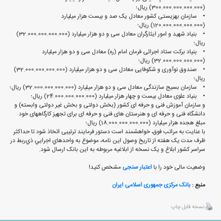
(300.000.000.000.000) ریال؛
• سازمان بهزیستی کشور معادل یک صد و بیست هزار میلیارد
(120.000.000.000.000) ریال؛
• بنیاد شهید و امور ایثارگران معادل سی و دو هزار میلیارد (32.000.000.000.000)
ریال؛
• بنیاد برکت ستاد اجرائی فرمان امام (ره) معادل سی و دو هزار میلیارد
(32.000.000.000.000) ریال؛
• صندوق نوآوری و شکوفایی معادل سی و دو هزار میلیارد (32.000.000.000.000)
ریال؛
• سازمان بسیج سازندگی معادل سی و دو هزار میلیارد (32.000.000.000.000) ریال؛
• بنیاد علوی معادل بیست و چهار هزار میلیارد (24.000.000.000.000) ریال؛
و سازمان آموزش فنی و حرفه ای کشور (بخش دولتی و بخش غیر دولتی وابسته) و
دانشگاه فنی و حرفه ای و هنرستان های فنی و حرفه ای برای تجهیز کارگاههای خود
مبلغ هجده هزار میلیارد (18.000.000.000.000) ریال؛
با عنايت به مراتب فوق، خواهشمند است دستور فرمايند ترتيبی اتخاذ شود تا حداکثر
ظرف مدت يک هفته از تاريخ وصول اين نامه، موضوع به واحدهاي اجرايي ذي‌ربط در
سراسر کشور ابلاغ و يک نسخه از ابلاغيه مربوطه به اين بانک ارسال شود.‏
وضعیت مالی خود را با
اعتبار سنجی
مشخص کنید!
منبع :
بانک مرکزی جمهوری اسلامی ایران
نسخه قابل چاپ