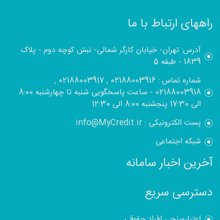
راههای ارتباط با ما
آدرس: تهران- خیابان کارگر شمالی- نبش کوچه دوم - پلاک
1839 - طبقه 5
شماره تماس : 02188003916 , 02188003917 ,
02188003918 - ساعت پاسخگویی شنبه تا چهارشنبه 8:00
الی 17:30 پنجشنبه 8:00 الی 12:30
پست الکترونیکی : info@MyCredit.ir
شبکه اجتماعی
آخرین اخبار سامانه
دسترسی سریع
اعتبارسنجی افراد حقوقی