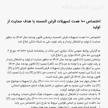
آخرین اخبار سامانه
اختصاص ۱۰۰ همت تسهیلات قرض الحسنه با هدف حمایت از
تولید
اختصاص ۱۰۰ همت تسهیلات قرض الحسنه براساس قانون بودجه سال 1403 به منظور
حمایت از تولید و اشتغال پایدار و رشد تولید ملی به شبکه بانکی ابلاغ شد.
به گزارش روابط عمومی بانک مرکزی، این بانک در بخشنامه شماره 03.732 مورخ 6
فروردین ماه سال 1403 موارد زیر را ابلاغ کرد:
براساس تبصره (2) قانون بودجه سال 1403 به منظور حمایت از تولید و اشتغال پایدار
و رشد تولید ملی و با توجه به جزء(6) بند (الف) تبصره (2) قانون بودجه سال 1403
مبنی بر"مبلغ یک میلیون میلیاردریال تسهیلات قرض‌الحسنه مطابق اجزای (3) و (4)
بند (ب) این تبصره اختصاص می یابد."و حسب جزء (3) و (4) بند (ب) تبصره (2)
قانون بودجه سال 1403 کل کشور مقرر شده است:
3‏- معادل چهار صد هزار میلیارد (400.000.000.000.000) ریال از تسهیلات موضوع جزء
(6) بند «الف» این تبصره به طور مساوی در اختیار هیأت امنای حسابهای استانی
پیشرفت و عدالت قرار خواهد گرفت.
4‏- با هدف حمایت از اشتغال در چهار چوب مصوبات هیأت امنای حساب پیشرفت و
عدالت، معادل شش صد هزار میلیارد (600.000.000.000.000) ریال تسهیلات جزء (6)
بند «الف» این تبصره بر اساس قوانین مربوط به شرح ذیل اختصاص می یابد:
• کمیته امداد امام خمینی (ره) معادل سیصد صد هزار میلیارد