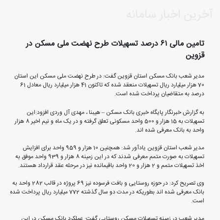
آخرین اخبار سامانه
تامین مالی ۶۱ درصد تسهیلات طرح نهضت ملی مسکن در
قزوین
مدیر شعب بانک مسکن استان قزوین گفت: در طرح نهضت ملی مسکن این استان
70 هزار میلیارد ریال تسهیلات منعقد شده که تاکنون 41 هزار میلیارد ریال معادل 61
درصد به متقاضیان پرداخت شده است.
به گزارش خبرنگار پایگاه خبری بانک مسکن – هیبنا ، مهدی آل وردی افزود:این
تسهیلات به 15 هزار و 500 واحد مسکونی تعلق گرفته و در یک ماه و نیم اخیر 8 هزار
واحد به بانک معرفی شده اند.
مدیر شعب استان قزوین یادآور شد: همچنین 10 هزار و 959 واحد برای افزایش
تسهیلات به صورت متمم معرفی شدند که در این زمینه 8 هزار و 939 واحد موفق به
اخذ تسهیلات متمم و 2 هزار و 20 واحد باقیمانده نیز در مرحله عقد قرارداد هستند.
وی تصریح کرد: در حوزه روستایی و بافت فرسوده نیز 69 پروژه در قالب 282 واحد به
بانک معرفی شده اند بطوریکه در مدت دو سال گذشته 772 میلیارد ریال پرداخت شده
است.
مدیر شعب در زمینه تسهیلات مسکن روستایی گفت: عملکرد بانک مسکن در این