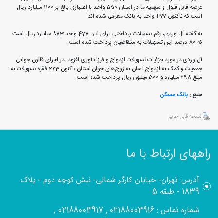
عرصه قابل قبول و سهمیه ما در استان 550 واحد با اعتباری بالغ بر 1100 میلیارد ریال
است که تاکنون 477 واحد به بانک معرفی شده اند.
به گفته آل وردی، رقم تسهیلات پرداختی برای این 477 واحد 873 میلیارد ریال است
که 80 درصد این تسهیلات به متقاضیان پرداخت شده است.
آل وردی در مورد جزئیات تسهیلات ازدواج و فرزندآوری افزود: در اجرای قانون جوانی
جمعیت و کمک به ازدواج آسان به زوج‌های جوان استان تاکنون 273 فقره تسهیلات به
مبلغ 298 میلیارد و 500 میلیون ریال پرداخت شده است.
منبع :
بانک مسکن
نسخه قابل چاپ
راههای ارتباط با ما
آدرس: تهران- خیابان کارگر شمالی- نبش کوچه دوم - پلاک
1839 - طبقه 5
شماره تماس : 02188003916 , 02188003917 ,