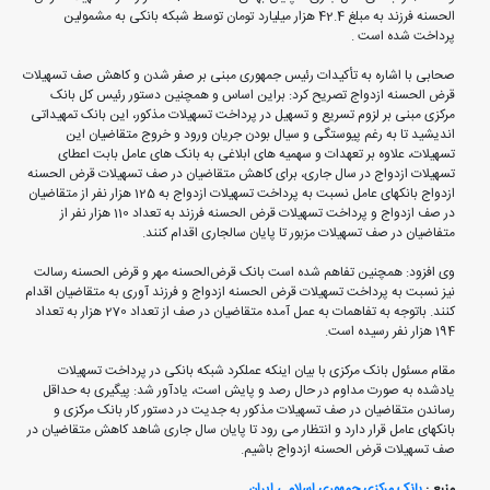
الحسنه فرزند به مبلغ 42.4 هزار میلیارد تومان توسط شبکه بانکی به مشمولین
پرداخت شده است .
صحابی با اشاره به تأکیدات رئیس جمهوری مبنی بر صفر شدن و کاهش صف تسهیلات
قرض الحسنه ازدواج تصریح کرد: براین اساس و همچنین دستور رئیس کل بانک
مرکزی مبنی بر لزوم تسریع و تسهیل در پرداخت تسهیلات مذکور، این بانک تمهیداتی
اندیشید تا به رغم پیوستگی و سیال بودن جریان ورود و خروج متقاضیان این
تسهیلات، علاوه بر تعهدات و سهمیه های ابلاغی به بانک های عامل بابت اعطای
تسهیلات ازدواج در سال جاری، برای کاهش متقاضیان در صف تسهیلات قرض الحسنه
ازدواج بانکهای عامل نسبت به پرداخت تسهیلات ازدواج به 125 هزار نفر از متقاضیان
در صف ازدواج و پرداخت تسهیلات قرض الحسنه فرزند به تعداد 110 هزار نفر از
متفاضیان در صف تسهیلات مزبور تا پایان سالجاری اقدام کنند.
وی افزود: همچنین تفاهم شده است بانک قرض‌الحسنه مهر و قرض الحسنه رسالت
نیز نسبت به پرداخت تسهیلات قرض الحسنه ازدواج و فرزند آوری به متقاضیان اقدام
کنند. باتوجه به تفاهمات به عمل آمده متقاضیان در صف از تعداد 270 هزار به تعداد
194 هزار نفر رسیده است.
مقام مسئول بانک مرکزی با بیان اینکه عملکرد شبکه بانکی در پرداخت تسهیلات
یادشده به صورت مداوم در حال رصد و پایش است، یادآور شد: پیگیری به حداقل
رساندن متقاضیان در صف تسهیلات مذکور به جدیت در دستور کار بانک مرکزی و
بانکهای عامل قرار دارد و انتظار می رود تا پایان سال جاری شاهد کاهش متقاضیان در
صف تسهیلات قرض الحسنه ازدواج باشیم.
منبع :
بانک مرکزی جمهوری اسلامی ایران