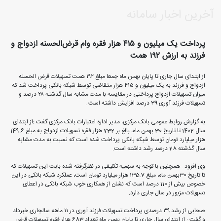
آخرین اخبار سامانه
پرداخت یک میلیون و ۴۱۵ هزار فقره وام قرض‌الحسنه ازدواج و
فرزند به ارزش ۱۹۲ همت
از ابتدای سال جاری تا پایان بهمن ماه جمعا مبلغ ۱۹۲ همت تسهیلات قرض الحسنه
ازدواج و فرزند به یک میلیون و ۴۱۵ هزار متقاضی توسط شبکه بانکی پرداخت شد که
میزان تسهیلات ازدواج پرداختی در مقایسه با مدت مشابه سال گذشته ۲۸ درصد و
تسهیلات فرزند آوری ۳۹ درصد افزایش داشته است .
به گزارش روابط عمومی بانک مرکزی، مدیر اداره اعتبارات بانک مرکزی
گفت :از ابتدای
سال 1402 تا تاریخ 30‏ بهمن ماه، بالغ بر 732 هزار فقره تسهیلات ازدواج به مبلغ 149.6
هزار میلیارد تومان توسط شبکه بانکی پرداخت شده است که نسبت به مدت مشابه
سال گذشته 28 درصد رشد داشته است.
وی افزود : همچنین با توجه به سهمیه تکلیفی در نظرگرفته شده بابت این تسهیلات که
تا تاریخ 30‏‏‏‏بهمن ماه، مبلغ 135.7 هزار میلیارد تومان است، عملکرد شبکه بانکی در این
خصوص بیش از 110 درصد است که نشان از همکاری خوب شبکه بانکی در اعطای
تسهیلات مزبور در سال جاری دارد.
صحابی از رشد ۳۹ درصدی پرداخت تسهیلات فرزند آوری در ۱۱ ماهه سالجاری خبرداد
و گفت :‌ از ابتدای سال جاری تا پایان بهمن ماه تعداد 683 هزار فقره تسهیلات قرض