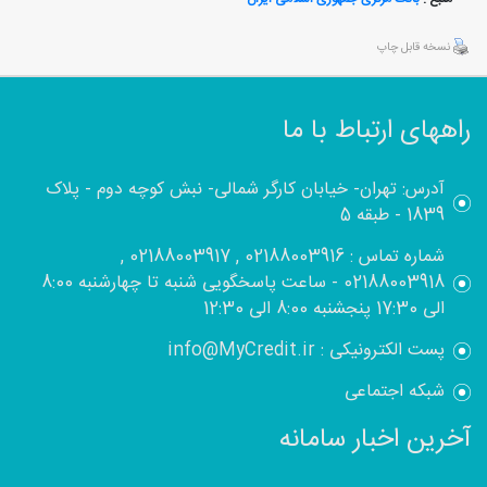
نسخه قابل چاپ
راههای ارتباط با ما
آدرس: تهران- خیابان کارگر شمالی- نبش کوچه دوم - پلاک
1839 - طبقه 5
شماره تماس : 02188003916 , 02188003917 ,
02188003918 - ساعت پاسخگویی شنبه تا چهارشنبه 8:00
الی 17:30 پنجشنبه 8:00 الی 12:30
پست الکترونیکی : info@MyCredit.ir
شبکه اجتماعی
آخرین اخبار سامانه