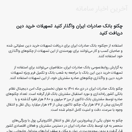
آخرین اخبار سامانه
چکنو بانک صادرات ایران واگذار کنید تسهیلات خرید دین
دریافت کنید
استفاده از «چکنو» بانک صادرات ایران برای دریافت تسهیلات خرید دین عملیاتی شده
و صاحبان کسب و کار می‌توانند برای بهره‌مندی از این تسهیلات از چکنو‌های واگذاری
خود استفاده کنند.
به گزارش روابط‌عمومی بانک صادرات ایران، متقاضیان می‌توانند برای استفاده از
تسهیلات خرید دین این بانک با مراجعه به شعب بانک و تکمیل فرم ویژه تسهیلات
خرید دین و واگذاری چکنوهای صادره مشتریان خود، از این تسهیلات استفاده کنند.
چکنو بانک صادرات ایران در دی ماه 1401 به عنوان نخستین چک امن دیجیتال نظام
بانکی کشور راه‌اندازی و مورد استقبال مشتریان بانک قرار گرفته است. تعداد چکنوهای
صادره توسط مشتریان بانک تاکنون از مرز 3 میلیون و 680 هزار فقره گذشته و با
کارسازی بیش از 167 هزار برگ چکنو، تاکنون بیش از 24 هزار میلیارد ریال نقل و انتقال
وجوه با سرعت، دقت و امنیت کامل انجام شده است.
چکنو به عنوان یکی از پیشروترین ابزار نقل و انتقال الکترونیکی پول با ویژگی‌های
منحصر به فرد توسط بانک صادرات ایران در دسترس مشتریان و فعالان اقتصادی کشور
قرار گرفت و بدون محدودیت در زمان و مکان و سقف ابزارهای متداول جابجایی پول،