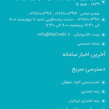
1839 - طبقه 5
شماره تماس : 02188003916 , 02188003917 ,
02188003918 - ساعت پاسخگویی شنبه تا چهارشنبه 8:00
الی 17:30 پنجشنبه 8:00 الی 12:30
پست الکترونیکی : info@MyCredit.ir
شبکه اجتماعی
آخرین اخبار سامانه
دسترسی سریع
اعتبارسنجی افراد حقوقی
رتبه اعتباری
رتبه اعتباری ایرانیان