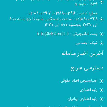
1839 - طبقه 5
شماره تماس : 02188003916 , 02188003917 ,
02188003918 - ساعت پاسخگویی شنبه تا چهارشنبه 8:00
الی 17:30 پنجشنبه 8:00 الی 12:30
پست الکترونیکی : info@MyCredit.ir
شبکه اجتماعی
آخرین اخبار سامانه
دسترسی سریع
اعتبارسنجی افراد حقوقی
رتبه اعتباری
رتبه اعتباری ایرانیان