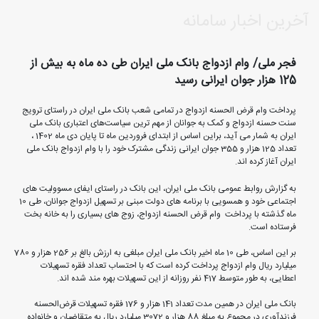
آخرین اخبار سامانه
فجر ملی/ وام ازدواج بانک ملی ایران طی ده ماه به بیش از
125 هزار جوان ایرانی رسید
پرداخت وام قرض الحسنه ازدواج در تمامی شعب بانک ملی ایران در راستای ترویج
سنت حسنه ازدواج و کمک به جوانان از مهم ترین سیاست‌های اعتباری بانک ملی
ایران به شمار می آید، براین اساس از ابتدای فروردین ماه تا پایان دی ماه 1402 ،
تعداد 125 هزار و 355 جوان ایرانی زندگی مشترک خود را با وام ازدواج بانک ملی
ایران آغاز کرده اند.
به گزارش روابط عمومی بانک ملی ایران، این بانک در راستای ایفای مسوولیت های
اجتماعی خود و همسویی با برنامه های دولت مبنی بر تسهیل ازدواج جوانان، طی 10
ماه گذشته با پرداخت وام قرض الحسنه ازدواج، زوج های بسیاری را به خانه بخت
فرستاده است.
بر این اساس، طی 10 ماه اخیر بانک ملی ایران مبلغی به ارزش بالغ بر 256 هزار و 780
میلیارد ریال وام ازدواج پرداخت کرده است که با احتساب تعداد فقره تسهیلات
اعطایی، به طور متوسط 417 نفر روزانه از این تسهیلات بهره مند شده اند.
بانک ملی ایران در همین مدت تعداد 141 هزار و 176 فقره تسهیلات قرض‌الحسنه
فرزندآوری در مجموع به مبلغ 88 هزار و 3072 میلیارد ریال به متقاضیان و خانواده