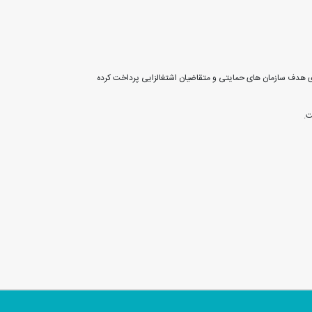
ر مجموع تعداد 98 هزار و 26 فقره تسهیلات خود اشتغالی به ارزش 121 هزار و 641 میلیارد ریال به گروه های هدف سازمان های حمایتی و متقاضیان اشتغالزایی پرداخت کرده
ت.