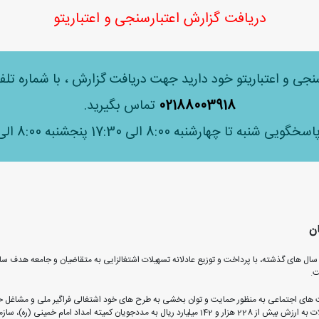
دریافت گزارش اعتبارسنجی و اعتباریتو
سنجی و اعتباریتو خود دارید جهت دریافت گزارش ، با شماره ت
02188003918
تماس بگیرید.
شنبه تا چهارشنبه 8:00 الی 17:30 پنجشنبه 8:00 الی 12:30
ان
ال های گذشته، با پرداخت و توزیع عادلانه تسهیلات اشتغالزایی به متقاضیان و جامعه هدف سا
ت.
پایان دی ماه امسال (1402) در مجموع 253 هزار و 309 فقره تسهیلات به ارزش بیش از 228 هزار و 142 میلی