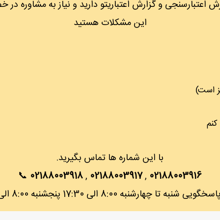
 اعتبارسنجی و گزارش اعتباریتو دارید و نیاز به مشاوره در
این مشکلات هستید
کنم
با این شماره ها تماس بگیرید.
📞
02188003918
,
02188003917
,
02188003916
شنبه تا چهارشنبه 8:00 الی 17:30 پنجشنبه 8:00 الی 12:30