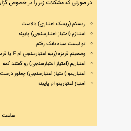
در صورتی که مشکلات زیر را در خصوص گزارش
ریسکم (ریسک اعتباری) بالاست
امتیازم (امتیاز اعتبارسنجی) پایینه
تو لیست سیاه بانک رفتم
وضعیتم قرمزه (رتبه اعتبارسنجی ام E یا قرمز است)
اعتباریم (امتیاز اعتبارسنجی) رو گفتند کمه
اعتباریمو (امتیاز اعتبارسنجی) چطور درست 
امتیاز اعتباریتو ام پایینه
ساعت پاسخگویی 