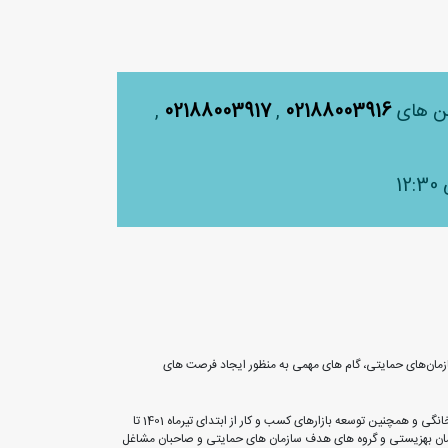
لفن های
02188003916
,
02188003917
,
زمان‌های حمایتی، گام های مهمی به منظور ایجاد فرصت های
به گزارش روابط عمومی بانک ملی ایران، این بانک در حوزه مسئولیت های اجتماعی به منظور حمایت و توان بخشی به طرح های خود اشتغالی فراگیر ملی و مشاغل خانگی و همچنین توسعه بازارهای کسب و کار از ابتدای تیرماه 1401 تا
ارد ریال به مددجویان کمیته امداد امام خمینی (ره)، سازمان بهزیستی و گروه های هدف سازمان های حمایتی و صاحبان مشاغل