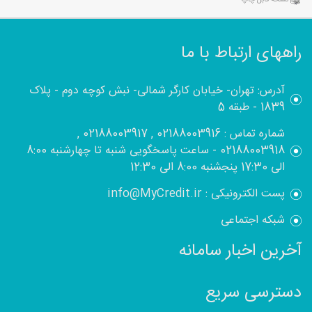
نسخه قابل چاپ
راههای ارتباط با ما
آدرس: تهران- خیابان کارگر شمالی- نبش کوچه دوم - پلاک
1839 - طبقه 5
شماره تماس : 02188003916 , 02188003917 ,
02188003918 - ساعت پاسخگویی شنبه تا چهارشنبه 8:00
الی 17:30 پنجشنبه 8:00 الی 12:30
پست الکترونیکی : info@MyCredit.ir
شبکه اجتماعی
آخرین اخبار سامانه
دسترسی سریع