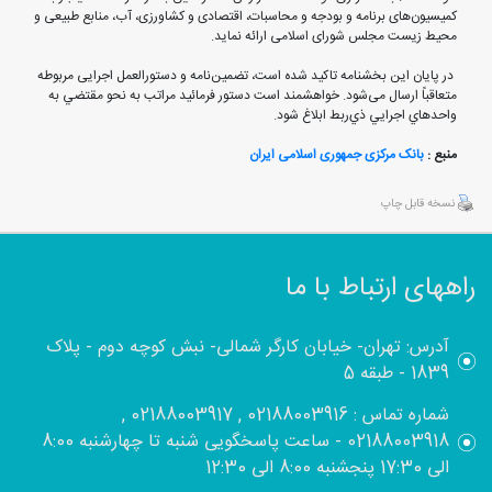
کمیسیون‌های برنامه و بودجه و محاسبات، اقتصادی و کشاورزی، آب، منابع طبیعی و
محیط زیست مجلس شورای اسلامی ارائه نماید.
در پایان این بخشنامه تاکید شده است، تضمین‌نامه و دستورالعمل اجرایی مربوطه
متعاقباً ارسال می‌شود. خواهشمند است دستور فرمائيد مراتب به نحو مقتضي به
واحدهاي اجرايي ذي‌ربط ابلاغ شود.‏‏‏‏‏‏
منبع :
بانک مرکزی جمهوری اسلامی ایران
نسخه قابل چاپ
راههای ارتباط با ما
آدرس: تهران- خیابان کارگر شمالی- نبش کوچه دوم - پلاک
1839 - طبقه 5
شماره تماس : 02188003916 , 02188003917 ,
02188003918 - ساعت پاسخگویی شنبه تا چهارشنبه 8:00
الی 17:30 پنجشنبه 8:00 الی 12:30