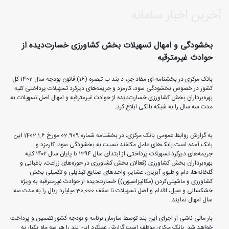
آخرین اخبار سامانه
بخشودگی و امهال تسهیلات بخش کشاورزی خسارت‌دیده از
حوادث غیرمترقبه
بانک مرکزی در بخشنامه ای مفاد جزء د بند ب تبصره (16) قانون بودجه سال 1402 کل
کشور در خصوص بخشودگی سود، کارمزد و جریمه‌های دیرکرد تسهیلات پرداختی کلیه
بهره‌برداران بخش کشاورزی خسارت‌دیده از حوادث غیرمترقبه و امهال اصل تسهیلات به
مدت سه سال را به شبکه بانکی ابلاغ کرد.
به گزارش روابط عمومی بانک مرکزی، در بخشنامه شماره 02.909 مورخ 1402.1.6 این
بانک آمده است بانک‌های عامل مکلفند نسبت به بخشودگی سود، کارمزد و
جریمه‌های دیرکرد تسهیلات پرداختی از ابتدای سال ۱۳۹۴ تا پایان سال ۱۴۰۲ کلیه
بهره‌برداران بخش کشاورزی (فعالان بخش کشاورزی در حوزه‌های زراعت، باغبانی و
گلخانه‌ها، دام و طیور، آبزیان، عشایر، واحدهای صنایع تبدیلی و تکمیلی بخش
کشاورزی و ماشینی‌کردن (مکانیزاسیون)) خسارت‌دیده از حوادث غیرمترقبه به ویژه
خشکسالی و سیل، اقدام و اصل تسهیلات تا سقف 30.000 میلیارد ریال را به مدت سه
سال امهال نمایند.
بار مالی ناشی از اجرای این بند توسط سازمان برنامه و بودجه کشور تضمین و پرداخت
خواهد شد. بانک مرکزی موظف است گزارش عملکرد این بند را هر سه ماه یکبار به