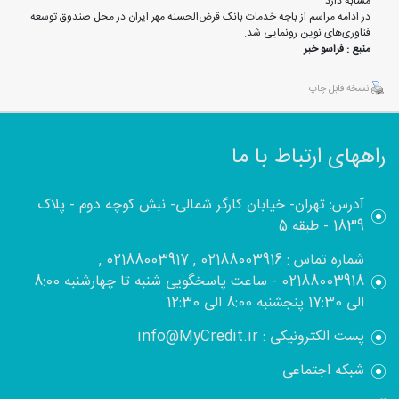
مشابه دارد.
در ادامه مراسم از باجه خدمات بانک قرض‌الحسنه مهر ایران در محل صندوق توسعه
فناوری‌های نوین رونمایی شد.
منبع : فراسو خبر
نسخه قابل چاپ
راههای ارتباط با ما
آدرس: تهران- خیابان کارگر شمالی- نبش کوچه دوم - پلاک
1839 - طبقه 5
شماره تماس : 02188003916 , 02188003917 ,
02188003918 - ساعت پاسخگویی شنبه تا چهارشنبه 8:00
الی 17:30 پنجشنبه 8:00 الی 12:30
پست الکترونیکی : info@MyCredit.ir
شبکه اجتماعی