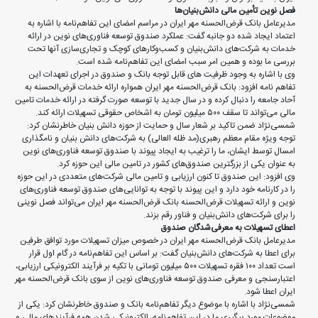
فصل نوین تأمین مالی دانش‌بنیان‌ها
مدیرعامل بانک قرض‌الحسنه مهر ایران در مراسم امضای این تفاهم‌نامه با اشاره به
اعتماد ایجاد شده دو جانبه گفت: عملکرد صندوق توسعه فناوری‌های نوین در ارائه
خدمات به شرکت‌های دانش‌بنیان و کسب‌و‌کارهای کوچک و تجاری‌سازی آنها تحت
بررسی ما بوده و همین امر سبب امضای این تفاهم‌نامه شده است.
وی با اشاره به وجود ظرفیت های قابل توجه بانک و صندوق در اجرای تعهدات این
تفاهم نامه افزود: بانک قرض‌الحسنه مهر ایران همواره ارائه خدمات قرض‌الحسنه به
آحاد جامعه را دنبال کرده و در سال جدید با توسعه صورت گرفته در ارائه خدمات تامین
مالی می‌تواند تا سقف ۵۰۰ میلیون تومان به اشخاص حقوقی تسهیلات ارائه کند.
شمسی‌نژاد ضمن تاکید بر شعار سال و حمایت از حوزه دانش بنیان خاطرنشان کرد:
توجه ویژه مقام معظم رهبری(مد ظله العالی) به شرکت‌های دانش بنیان و نامگذاری
امسال توسط ایشان، ما را ترغیب به ایجاد پیوند با صندوق توسعه فناوری‌های نوین
به عنوان یکی از بزرگترین صندوق‌های کشور در تامین مالی این حوزه کرد.
وی افزود: این صندوق تا کنون ارزیابی و تامین مالی شرکت‌‌های متعددی در این حوزه
را در کارنامه خود دارد و این پیوند با توجه به توانایی‌های صندوق توسعه فناوری‌های
نوین و ارائه تسهیلات قرض‌الحسنه بانک قرض‌الحسنه مهر ایران می‌تواند فصل نوینی
را برای شرکت‌های دانش‌بنیان و فناور رقم بزند.
اعطای تسهیلات به معرفی‌شدگان صندوق
مدیرعامل بانک قرض‌الحسنه مهر ایران در خصوص میزان تسهیلات مورد توافق طرفین
برای اعطا به شرکت‌های دانش‌بنیان گفت: بر اساس این تفاهم‌نامه در گام اول قرار
است تعداد ۱۰۰ فقره تسهیلات ۵۰۰ میلیون تومانی با تکیه بر فرآیند الکترونیکی ارزیابی،
اعتبارسنجی و معرفی صندوق توسعه فناوری‌های نوین از سوی بانک قرض‌الحسنه مهر
ایران اعطا شود.
شمسی‌نژاد با اشاره با موضوع دیگر تفاهم‌نامه بانک و صندوق خاطرنشان کرد: یکی از
موضوعات مورد پیگیری ما در این تفاهم‌نامه، الکترونیکی شدن همه فرآیندهای مالی و