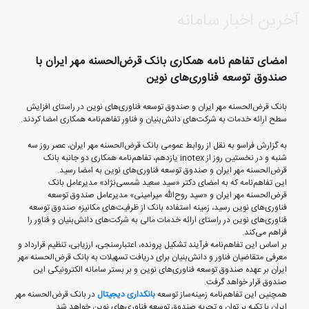
آخرین اخبار سامانه
امضای تفاهم نامه همکاری بانک قرض‌الحسنه مهر ایران با
صندوق توسعه فناوری‌های نوین
بانک قرض‌الحسنه مهر ایران و صندوق توسعه فناوری‌های نوین در راستای افزایش
سطح ارائه خدمات به شرکت‌های دانش‌بنیان و فناور تفاهم‌نامه همکاری امضا کردند.
به گزارش فراسو به نقل از روابط عمومی بانک قرض‌الحسنه مهر ایران، عصر روز سه
شنبه و در نخستین روز از inotex یازدهم، تفاهم‌نامه همکاری دو جانبه بانک
قرض‌الحسنه مهر ایران و صندوق توسعه فناوری‌های نوین به امضا رسید.
این تفاهم‌نامه که به امضای دکتر «سید سعید شمسی‌نژاد» مدیرعامل بانک
قرض‌الحسنه مهر ایران و «سید روح‌الله میرامینی» مدیرعامل صندوق توسعه
فناوری‌های نوین رسید، زمینه استفاده بانک از ظرفیت‌های مکانیزه صندوق توسعه
فناوری‌های نوین در راستای ارائه خدمات مالی به شرکت‌های دانش‌بنیان و فناور را
فراهم می‌کند.
بر اساس این تفاهم‌نامه فرآیند تشکیل پرونده، اعتبارسنجی، ارزیابی، تنظیم قرارداد و
معرفی متقاضیان فناور و دانش‌بنیان برای دریافت تسهیلات به بانک قرض‌الحسنه مهر
ایران بر عهده صندوق توسعه فناوری‌های نوین و بر بستر سامانه الکترونیکی این
صندوق قرار خواهد گرفت.
همچنین این تفاهم‌نامه زمینه‌ساز توسعه
بانکداری دیجیتال
در بانک قرض‌الحسنه مهر
ایران با تکیه بر توان و تجربه صندوق توسعه فناوری‌های نوین خواهد شد.