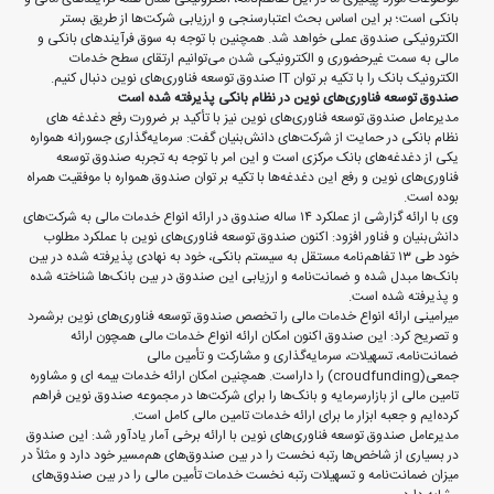
بانکی است؛ بر این اساس بحث اعتبارسنجی و ارزیابی شرکت‌ها از طریق بستر
الکترونیکی صندوق عملی خواهد شد. همچنین با توجه به سوق فرآیندهای بانکی و
مالی به سمت غیرحضوری و الکترونیکی شدن می‌توانیم ارتقای سطح خدمات
الکترونیک بانک را با تکیه بر توان IT صندوق توسعه فناوری‌های نوین دنبال کنیم.
صندوق توسعه فناوری‌های نوین در نظام بانکی پذیرفته شده است
مدیرعامل صندوق توسعه فناوری‌های نوین نیز با تأکید بر ضرورت رفع دغدغه های
نظام بانکی در حمایت از شرکت‌های دانش‌بنیان گفت: سرمایه‌گذاری جسورانه همواره
یکی از دغدغه‌های بانک مرکزی است و این امر با توجه به تجربه صندوق توسعه
فناوری‌های نوین و رفع این دغدغه‌ها با تکیه بر توان صندوق همواره با موفقیت همراه
بوده است.
وی با ارائه گزارشی از عملکرد ۱۴ ساله صندوق در ارائه انواع خدمات مالی به شرکت‌های
دانش‌بنیان و فناور افزود: اکنون صندوق توسعه فناوری‌های نوین با عملکرد مطلوب
خود طی ۱۳ تفاهم‌نامه مستقل به سیستم بانکی، خود به نهادی پذیرفته شده در بین
بانک‌ها مبدل شده و ضمانت‌نامه و ‌ارزیابی این صندوق در بین بانک‌ها شناخته شده
و پذیرفته شده است.
میرامینی ارائه انواع خدمات مالی را تخصص صندوق توسعه فناوری‌های نوین برشمرد
و تصریح کرد: این صندوق اکنون امکان ارائه انواع خدمات مالی همچون ارائه
ضمانت‌نامه، تسهیلات، سرمایه‌گذاری و مشارکت و تأمین مالی
جمعی(croudfunding) را داراست. همچنین امکان ارائه خدمات بیمه ای و مشاوره
تامین مالی از بازارسرمایه و بانک‌ها را برای شرکت‌ها در مجموعه صندوق نوین فراهم
کرده‌ایم و جعبه ابزار ما برای ارائه خدمات تامین مالی کامل است.
مدیرعامل صندوق توسعه فناوری‌های نوین با ارائه برخی آمار یادآور شد: این صندوق
در بسیاری از شاخص‌ها رتبه نخست را در بین صندوق‌های هم‌مسیر خود دارد و مثلاً در
میزان ضمانت‌نامه و تسهیلات رتبه نخست خدمات تأمین مالی را در بین صندوق‌های