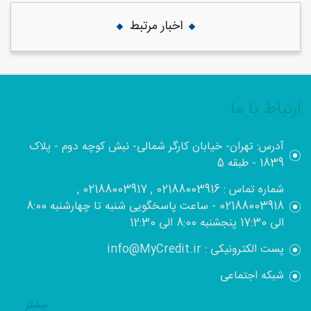
اخبار مرتبط
ارتباط با ما
آدرس: تهران- خیابان کارگر شمالی- نبش کوچه دوم - پلاک
1839 - طبقه 5
شماره تماس : 02188003916 , 02188003917 ,
02188003918 - ساعت پاسخگویی شنبه تا چهارشنبه 8:00
الی 17:30 پنجشنبه 8:00 الی 12:30
پست الکترونیکی : info@MyCredit.ir
شبکه اجتماعی
بيشتر