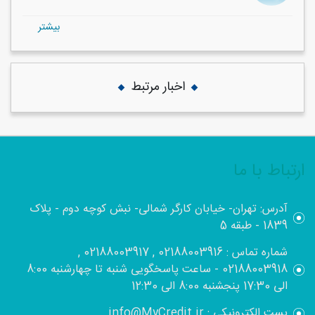
بيشتر
اخبار مرتبط
ارتباط با ما
آدرس: تهران- خیابان کارگر شمالی- نبش کوچه دوم - پلاک
1839 - طبقه 5
شماره تماس : 02188003916 , 02188003917 ,
02188003918 - ساعت پاسخگویی شنبه تا چهارشنبه 8:00
الی 17:30 پنجشنبه 8:00 الی 12:30
پست الکترونیکی : info@MyCredit.ir