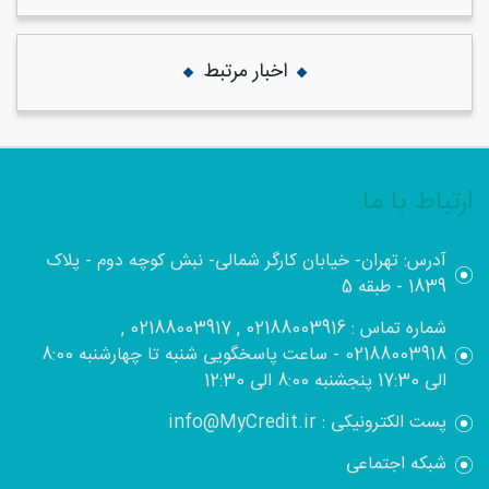
اخبار مرتبط
ارتباط با ما
آدرس: تهران- خیابان کارگر شمالی- نبش کوچه دوم - پلاک
1839 - طبقه 5
شماره تماس : 02188003916 , 02188003917 ,
02188003918 - ساعت پاسخگویی شنبه تا چهارشنبه 8:00
الی 17:30 پنجشنبه 8:00 الی 12:30
پست الکترونیکی : info@MyCredit.ir
شبکه اجتماعی