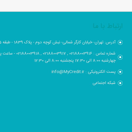
ارتباط با ما
آدرس: تهران- خیابان کارگر شمالی- نبش کوچه دوم - پلاک 1839 - طبقه 5
شماره تماس : 02188003916 , 17
چهارشنبه 8:00 الی 17:30 پنجشنبه 8:00 الی 12:30
پست الکترونیکی : info@MyCredit.ir
شبکه اجتماعی