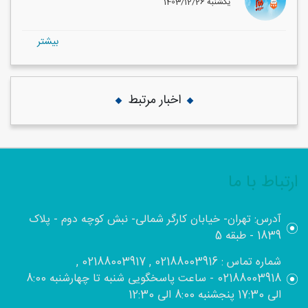
1403/12/26 یکشنبه
بيشتر
اخبار مرتبط
ارتباط با ما
آدرس: تهران- خیابان کارگر شمالی- نبش کوچه دوم - پلاک
1839 - طبقه 5
شماره تماس : 02188003916 , 02188003917 ,
02188003918 - ساعت پاسخگویی شنبه تا چهارشنبه 8:00
الی 17:30 پنجشنبه 8:00 الی 12:30