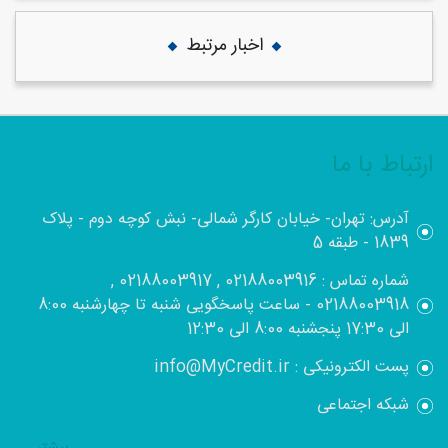
اخبار مرتبط
ارتباط با ما
آدرس: تهران- خیابان کارگر شمالی- نبش کوچه دوم - پلاک
1839 - طبقه 5
شماره تماس : 02188003916 , 02188003917 ,
02188003918 - ساعت پاسخگویی شنبه تا چهارشنبه 8:00
الی 17:30 پنجشنبه 8:00 الی 12:30
پست الکترونیکی : info@MyCredit.ir
شبکه اجتماعی
بيشتر