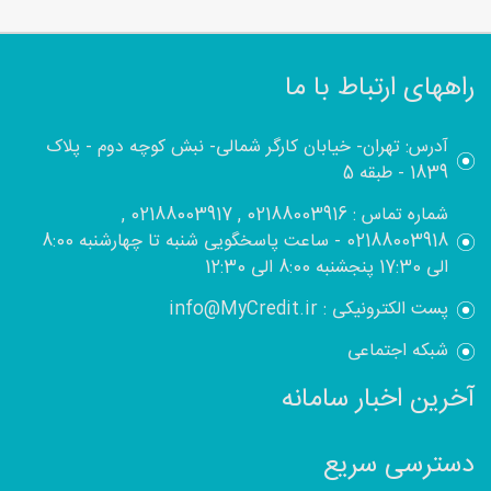
راههای ارتباط با ما
آدرس: تهران- خیابان کارگر شمالی- نبش کوچه دوم - پلاک
1839 - طبقه 5
شماره تماس : 02188003916 , 02188003917 ,
02188003918 - ساعت پاسخگویی شنبه تا چهارشنبه 8:00
الی 17:30 پنجشنبه 8:00 الی 12:30
پست الکترونیکی : info@MyCredit.ir
شبکه اجتماعی
آخرین اخبار سامانه
دسترسی سریع