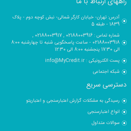
راههای ارتباط با ما
آدرس: تهران- خیابان کارگر شمالی- نبش کوچه دوم - پلاک
1839 - طبقه 5
شماره تماس : 02188003916 , 02188003917 ,
02188003918 - ساعت پاسخگویی شنبه تا چهارشنبه 8:00
الی 17:30 پنجشنبه 8:00 الی 12:30
پست الکترونیکی : info@MyCredit.ir
شبکه اجتماعی
دسترسی سریع
رسیدگی به مشکلات گزارش اعتبارسنجی و اعتباریتو
انواع اعتبارسنجی
سوالات متداول