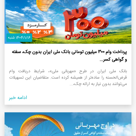
1404/1/16 شنبه
پرداخت وام ۳۰۰ میلیون تومانی بانک ملی ایران بدون چک، سفته
و گواهی کسر...
بانک ملی ایران در طرح «مهربانی ملی»، شرایط دریافت وام
قرض‌الحسنه را ساده‌تر از همیشه کرده است. متقاضیان این تسهیلات
می‌توانند بدون نیاز به ارائه چک،...
ادامه خبر