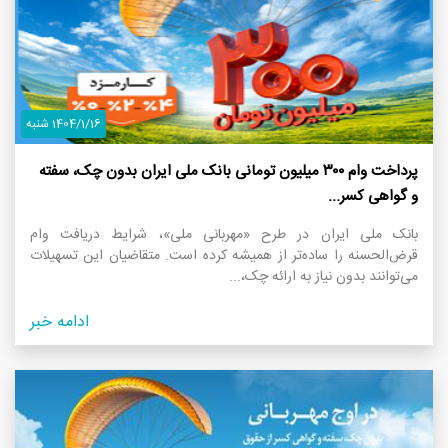
1404/1/16 شنبه
پرداخت وام ۳۰۰ میلیون تومانی بانک ملی ایران بدون چک، سفته
و گواهی کسر...
بانک ملی ایران در طرح «مهربانی ملی»، شرایط دریافت وام
قرض‌الحسنه را ساده‌تر از همیشه کرده است. متقاضیان این تسهیلات
می‌توانند بدون نیاز به ارائه چک،...
ادامه خبر