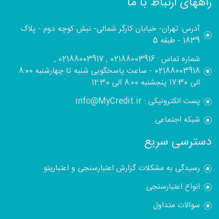
راههای ارتباط با ما
آدرس: تهران- خیابان کارگر شمالی- نبش کوچه دوم - پلاک
1839 - طبقه 5
شماره تماس : 02188003916 , 02188003917 ,
02188003918 - ساعت پاسخگویی شنبه تا چهارشنبه 8:00
الی 17:30 پنجشنبه 8:00 الی 12:30
پست الکترونیکی : info@MyCredit.ir
شبکه اجتماعی
دسترسی سریع
رسیدگی به مشکلات گزارش اعتبارسنجی و اعتباریتو
انواع اعتبارسنجی
سوالات متداول