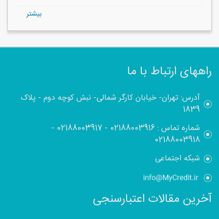
بيشتر
راههای ارتباط با ما
آدرس: تهران- خیابان کارگر شمالی- نبش کوچه دوم - پلاک
1839
شماره تماس :
02188003916
-
02188003917
-
02188003918
شبکه اجتماعی
آخرین مقالات اعتبارسنجی